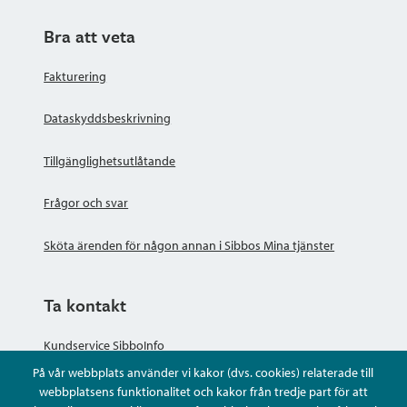
Bra att veta
Fakturering
Dataskyddsbeskrivning
Tillgänglighetsutlåtande
Frågor och svar
Sköta ärenden för någon annan i Sibbos Mina tjänster
Ta kontakt
Kundservice SibboInfo
På vår webbplats använder vi kakor (dvs. cookies) relaterade till
Ge anonym respons
webbplatsens funktionalitet och kakor från tredje part för att