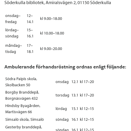
Söderkulla bibliotek, Amiralsvägen 2, 01150 Söderkulla
onsdag–
12–
kl 9.00–18.00
fredag
14.1
lördag–
15–
kl 10.00–18.00
söndag
16.1
måndag–
17–
kl 9.00–20.00
tisdag
18.1
Ambulerande förhandsröstning ordnas enligt följande:
Södra Paipis skola,
onsdag
12.1
kl 17–20
Skolbacken 50
Borgby Branddepå,
torsdag
13.1
kl 17–20
Borgnäsvägen 432
Hindsby Byagården,
lördag
15.1
kl 12–15
Martisvägen 66
Simsalö skola, Simsalö
söndag
16.1
kl 12–15
Gesterby branddepå,
söndag
16.1
kl 12–15