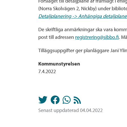
Förslaget till detaljplane är framlagt i 
(Norra Skolvägen 2, Nickby) under bibli
Detaljplanering -> Anhängiga detaljplan
De skriftliga anmärkningar ska vara kom
post till adressen
registrering@sibbo.fi
. M
Tilläggsuppgifter ger planläggare Jani Yli
Kommunstyrelsen
7.4.2022
Senast uppdaterad 04.04.2022