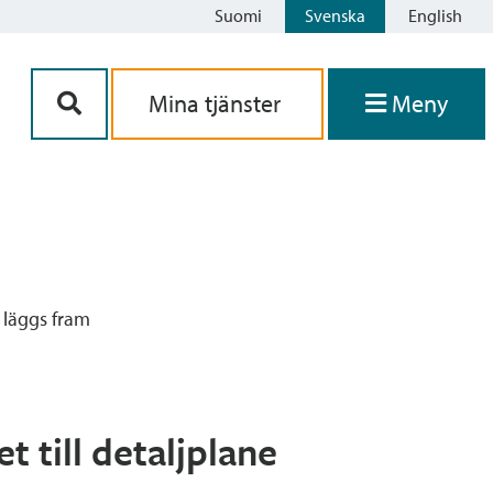
Suomi
Svenska
English
Siirry sisältöön
Mina tjänster
Meny
e läggs fram
 till detaljplane