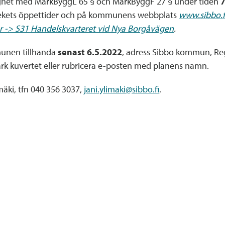
enlighet med MarkByggL 65 § och MarkByggF 27 § under tiden
7
otekets öppettider och på kommunens webbplats
www.sibbo.f
er -> S31 Handelskvarteret vid Nya Borgåvägen
.
munen tillhanda
senast 6.5.2022
, adress Sibbo kommun, Regi
ärk kuvertet eller rubricera e-posten med planens namn.
mäki, tfn 040 356 3037,
jani.ylimaki@sibbo.fi
.