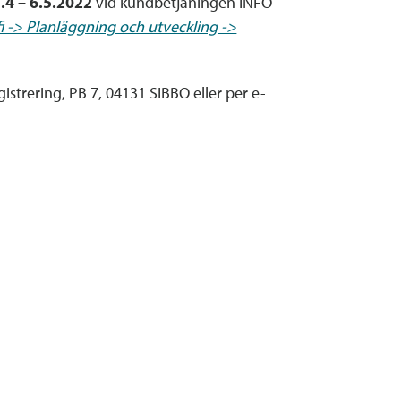
.4 – 6.5.2022
vid kundbetjäningen INFO
i -> Planläggning och utveckling ->
strering, PB 7, 04131 SIBBO eller per e-