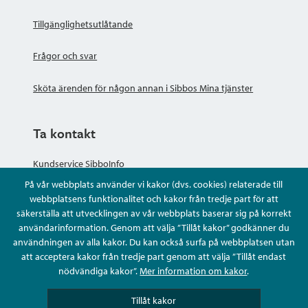
Tillgänglighetsutlåtande
Frågor och svar
Sköta ärenden för någon annan i Sibbos Mina tjänster
Ta kontakt
Kundservice SibboInfo
På vår webbplats använder vi kakor (dvs. cookies) relaterade till
Ge anonym respons
webbplatsens funktionalitet och kakor från tredje part för att
säkerställa att utvecklingen av vår webbplats baserar sig på korrekt
användarinformation. Genom att välja ”Tillåt kakor” godkänner du
Ställ en fråga eller sköta ditt ärende
användningen av alla kakor. Du kan också surfa på webbplatsen utan
att acceptera kakor från tredje part genom att välja ”Tillåt endast
Kontaktuppgifter
nödvändiga kakor”.
Mer information om kakor
.
Tillåt kakor