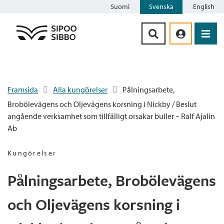
Suomi
Svenska
English
Siirry sisältöön
Framsida
Alla kungörelser
Pålningsarbete,
Brobölevägens och Oljevägens korsning i Nickby / Beslut
angående verksamhet som tillfälligt orsakar buller – Ralf Ajalin
Ab
Kungörelser
Pålningsarbete, Brobölevägens
och Oljevägens korsning i