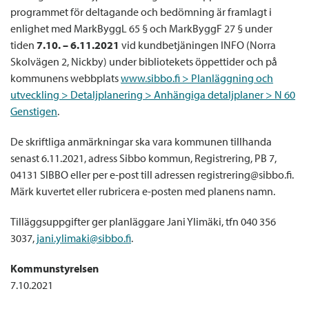
programmet för deltagande och bedömning är framlagt i
enlighet med MarkByggL 65 § och MarkByggF 27 § under
tiden
7.10. – 6.11.2021
vid kundbetjäningen INFO (Norra
Skolvägen 2, Nickby) under bibliotekets öppettider och på
kommunens webbplats
www.sibbo.fi > Planläggning och
utveckling > Detaljplanering > Anhängiga detaljplaner > N 60
Genstigen
.
De skriftliga anmärkningar ska vara kommunen tillhanda
senast 6.11.2021, adress Sibbo kommun, Registrering, PB 7,
04131 SIBBO eller per e-post till adressen registrering@sibbo.fi.
Märk kuvertet eller rubricera e-posten med planens namn.
Tilläggsuppgifter ger planläggare Jani Ylimäki, tfn 040 356
3037,
jani.ylimaki@sibbo.fi
.
Kommunstyrelsen
7.10.2021