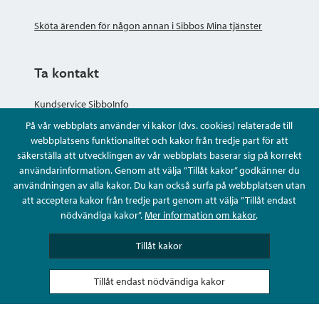
Sköta ärenden för någon annan i Sibbos Mina tjänster
Ta kontakt
Kundservice SibboInfo
På vår webbplats använder vi kakor (dvs. cookies) relaterade till
Ge anonym respons
webbplatsens funktionalitet och kakor från tredje part för att
säkerställa att utvecklingen av vår webbplats baserar sig på korrekt
användarinformation. Genom att välja ”Tillåt kakor” godkänner du
Ställ en fråga eller sköta ditt ärende
användningen av alla kakor. Du kan också surfa på webbplatsen utan
att acceptera kakor från tredje part genom att välja ”Tillåt endast
Kontaktuppgifter
nödvändiga kakor”.
Mer information om kakor
.
Tillåt kakor
Tillåt endast nödvändiga kakor