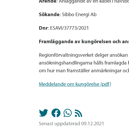
Ärende
: Anläggande av en kabel i havsb
Sökande
: Sibbo Energi Ab
Dnr
: ESAVI/37773/2021
Framläggande av kungörelsen och an
Regionförvaltningsverket delger ansökan
ansökningshandlingarna hålls framlagda
om hur man framställer anmärkningar och
Meddelande om kungörelse (pdf)
Senast uppdaterad 09.12.2021