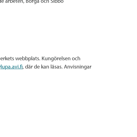
de arbeten, Borgå och Sibbo
verkets webbplats. Kungörelsen och
ylupa.avi.fi
, där de kan läsas. Anvisningar