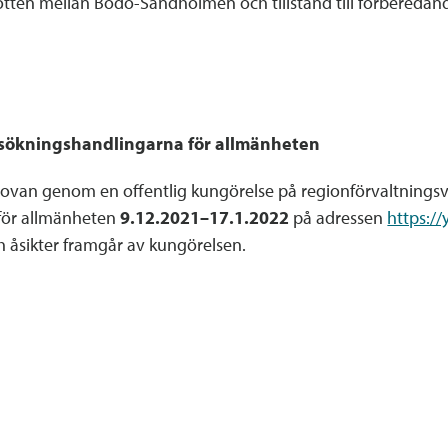
otten mellan Bodö-Sandholmen och tillstånd till förberedan
sökningshandlingarna för allmänheten
 ovan genom en offentlig kungörelse på regionförvaltnings
 för allmänheten
9.12.2021–17.1.2022
på adressen
https://
 åsikter framgår av kungörelsen.