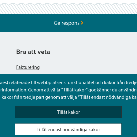
Ge respons
Bra att veta
Fakturering
s) relaterade till webbplatsens funktionalitet och kakor från tredje 
Dataskyddsbeskrivning
rinformation. Genom att välja ”Tillåt kakor” godkänner du användni
kakor från tredje part genom att välja ”Tillåt endast nödvändiga ka
Tillgänglighetsutlåtande
Tillåt kakor
Frågor och svar
Tillåt endast nödvändiga kakor
Sköta ärenden för någon annan i Sibbos Mina tjänster