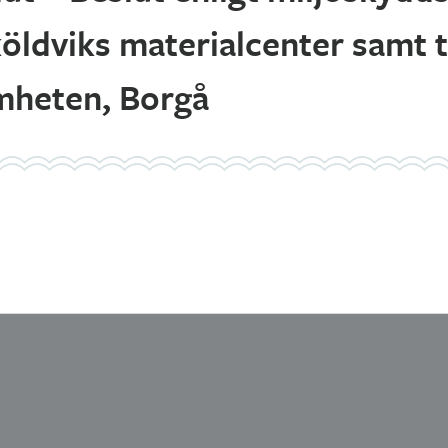
ldviks materialcenter samt ti
mheten, Borgå