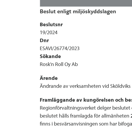
Beslut enligt miljöskyddslagen
Beslutsnr
19/2024
Dnr
ESAVI/26774/2023
Sökande
Rosk’n Roll Oy Ab
Ärende
Ändrande av verksamheten vid Sköldviks m
Framläggande av kungörelsen och bes
Regionförvaltningsverket delger beslutet
beslutet hålls framlagda för allmänheten
finns i besvärsanvisningen som har bifoga