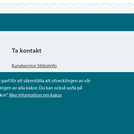
Ta kontakt
Kundservice SibboInfo
part för att säkerställa att utvecklingen av vår
Ge anonym respons
ngen av alla kakor. Du kan också surfa på
kor”.
Mer information om kakor
.
Ställ en fråga eller sköta ditt ärende
Kontaktuppgifter