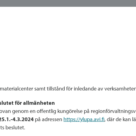
aterialcenter samt tillstånd för inledande av verksamhete
lutet för allmänheten
 ovan genom en offentlig kungörelse på regionförvaltnings
25.1.-4.3.2024
på adressen
https://ylupa.avi.fi
, där de kan 
ts beslutet.