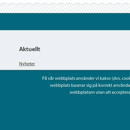
Aktuellt
Nyheter
På vår webbplats använder vi kakor (dvs. cookie
Kungörelser
webbplats baserar sig på korrekt använda
webbplatsen utan att acceptera 
Evenemang
Lediga arbetsplatser och rekrytering