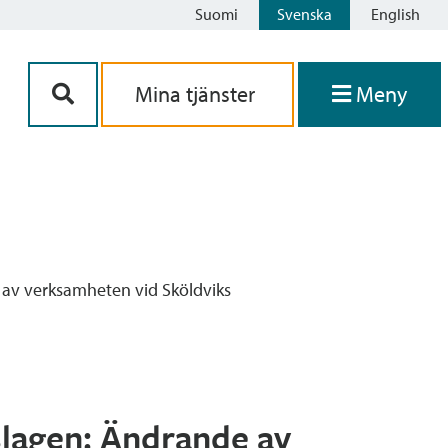
Suomi
Svenska
English
Siirry sisältöön
Mina tjänster
Meny
 av verksamheten vid Sköldviks
slagen: Ändrande av