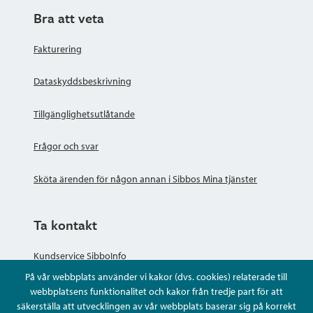
Bra att veta
Fakturering
Dataskyddsbeskrivning
Tillgänglighetsutlåtande
Frågor och svar
Sköta ärenden för någon annan i Sibbos Mina tjänster
Ta kontakt
Kundservice SibboInfo
På vår webbplats använder vi kakor (dvs. cookies) relaterade till
Ge anonym respons
webbplatsens funktionalitet och kakor från tredje part för att
säkerställa att utvecklingen av vår webbplats baserar sig på korrekt