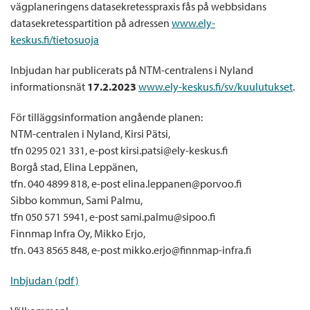
vägplaneringens datasekretesspraxis fås på webbsidans
datasekretesspartition på adressen
www.ely-
keskus.fi/tietosuoja
Inbjudan har publicerats på NTM-centralens i Nyland
informationsnät
17.2.2023
www.ely-keskus.fi/sv/kuulutukset
.
För tilläggsinformation angående planen:
NTM-centralen i Nyland, Kirsi Pätsi,
tfn 0295 021 331, e-post kirsi.patsi@ely-keskus.fi
Borgå stad, Elina Leppänen,
tfn. 040 4899 818, e-post elina.leppanen@porvoo.fi
Sibbo kommun, Sami Palmu,
tfn 050 571 5941, e-post sami.palmu@sipoo.fi
Finnmap Infra Oy, Mikko Erjo,
tfn. 043 8565 848, e-post mikko.erjo@finnmap-infra.fi
Inbjudan (pdf)