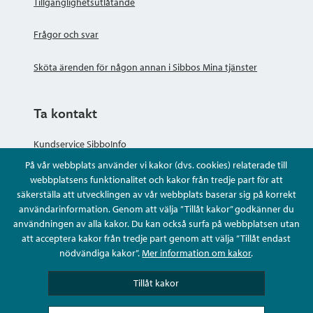
Tillgänglighetsutlåtande
Frågor och svar
Sköta ärenden för någon annan i Sibbos Mina tjänster
Ta kontakt
Kundservice SibboInfo
På vår webbplats använder vi kakor (dvs. cookies) relaterade till
Ge anonym respons
webbplatsens funktionalitet och kakor från tredje part för att
säkerställa att utvecklingen av vår webbplats baserar sig på korrekt
användarinformation. Genom att välja ”Tillåt kakor” godkänner du
Ställ en fråga eller sköta ditt ärende
användningen av alla kakor. Du kan också surfa på webbplatsen utan
att acceptera kakor från tredje part genom att välja ”Tillåt endast
Kontaktuppgifter
nödvändiga kakor”.
Mer information om kakor
.
Tillåt kakor