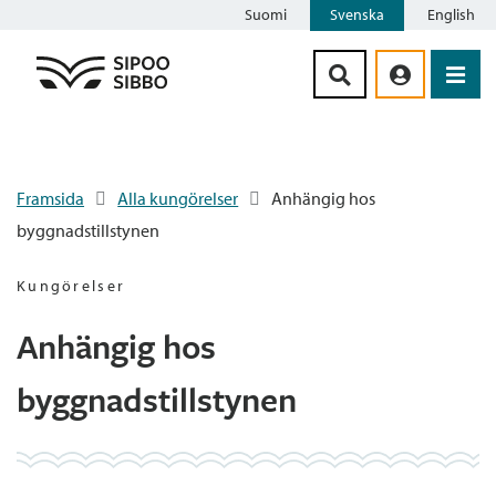
Suomi
Svenska
English
Siirry sisältöön
Framsida
Alla kungörelser
Anhängig hos
byggnadstillstynen
Kungörelser
Anhängig hos
byggnadstillstynen