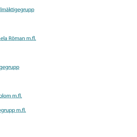
ullmäktigegrupp
aela Röman m.fl.
igegrupp
blom m.fl.
egrupp m.fl.