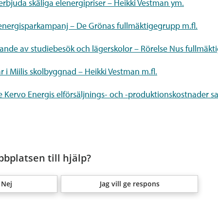
erbjuda skäliga elenergipriser – Heikki Vestman ym.
 energisparkampanj – De Grönas fullmäktigegrupp m.fl.
nde av studiebesök och lägerskolor – Rörelse Nus fullmäkti
 i Miilis skolbyggnad – Heikki Vestman m.fl.
ervo Energis elförsäljnings- och -produktionskostnader sam
bplatsen till hjälp?
Nej
Jag vill ge respons