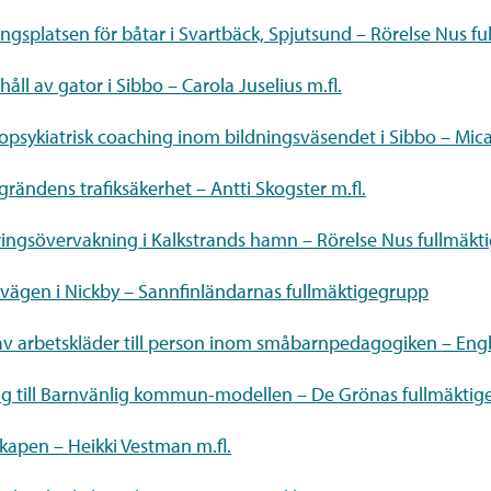
ingsplatsen för båtar i Svartbäck, Spjutsund – Rörelse Nus f
ll av gator i Sibbo – Carola Juselius m.fl.
opsykiatrisk coaching inom bildningsväsendet i Sibbo – Mic
rändens trafiksäkerhet – Antti Skogster m.fl.
ingsövervakning i Kalkstrands hamn – Rörelse Nus fullmäkt
ovägen i Nickby – Sannfinländarnas fullmäktigegrupp
av arbetskläder till person inom småbarnpedagogiken – Eng
ig till Barnvänlig kommun-modellen – De Grönas fullmäktig
kapen – Heikki Vestman m.fl.