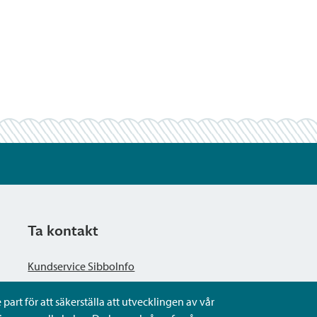
Ta kontakt
Kundservice SibboInfo
part för att säkerställa att utvecklingen av vår
Ge anonym respons