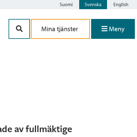
Suomi
Svenska
English
Siirry sisältöön
Mina tjänster
Meny
ade av fullmäktige