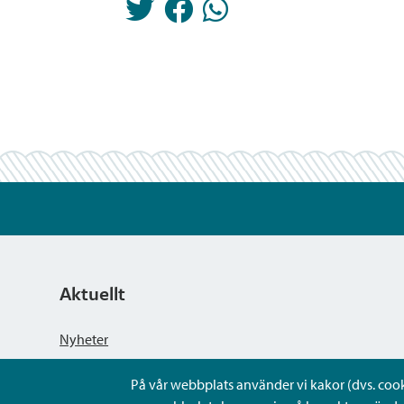
Aktuellt
Nyheter
På vår webbplats använder vi kakor (dvs. cookie
Kungörelser