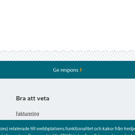
Ge respons
Bra att veta
Fakturering
s) relaterade till webbplatsens funktionalitet och kakor från tredje 
Dataskyddsbeskrivning