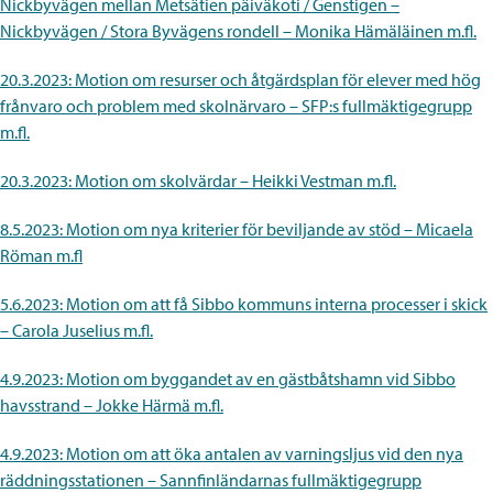
Nickbyvägen mellan Metsätien päiväkoti / Genstigen –
Nickbyvägen / Stora Byvägens rondell – Monika Hämäläinen m.fl.
20.3.2023: Motion om resurser och åtgärdsplan för elever med hög
frånvaro och problem med skolnärvaro – SFP:s fullmäktigegrupp
m.fl.
20.3.2023: Motion om skolvärdar – Heikki Vestman m.fl.
8.5.2023: Motion om nya kriterier för beviljande av stöd – Micaela
Röman m.fl
5.6.2023:
Motion om att få Sibbo kommuns interna processer i skick
– Carola Juselius m.fl.
4.9.2023: Motion om byggandet av en gästbåtshamn vid Sibbo
havsstrand – Jokke Härmä m.fl.
4.9.2023: Motion om att öka antalen av varningsljus vid den nya
räddningsstationen – Sannfinländarnas fullmäktigegrupp