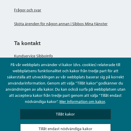
Frågor och svar
Sköta ärenden för någon annan i Sibbos Mina tjänster
Ta kontakt
Kundservice SibboInfo
På vår webbplats använder vi kakor (dvs. cookies) relaterade till
Ge anonym respons
webbplatsens funktionalitet och kakor från tredje part för att
säkerställa att utvecklingen av vår webbplats baserar sig på korrekt
användarinformation. Genom att välja ”Tillåt kakor” godkänner du
Ställ en fråga eller sköta ditt ärende
användningen av alla kakor. Du kan också surfa på webbplatsen utan
att acceptera kakor från tredje part genom att välja ”Tillåt endast
Kontaktuppgifter
nödvändiga kakor”.
Mer information om kakor
.
Tillåt kakor
Tillåt endast nödvändiga kakor