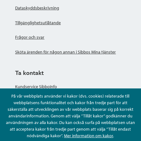
Dataskyddsbeskrivning
Tillgänglighetsutlåtande
Frågor och svar
Sköta ärenden för någon annan i Sibbos Mina tjänster
Ta kontakt
Kundservice SibboInfo
På vår webbplats använder vi kakor (dvs. cookies) relaterade till
Ge anonym respons
webbplatsens funktionalitet och kakor från tredje part för att
säkerställa att utvecklingen av vår webbplats baserar sig på korrekt
användarinformation. Genom att välja ”Tillåt kakor” godkänner du
Ställ en fråga eller sköta ditt ärende
användningen av alla kakor. Du kan också surfa på webbplatsen utan
att acceptera kakor från tredje part genom att välja ”Tillåt endast
Kontaktuppgifter
nödvändiga kakor”.
Mer information om kakor
.