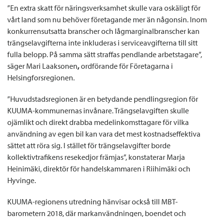
”En extra skatt för näringsverksamhet skulle vara oskäligt för
vårt land som nu behöver företagande mer än någonsin. Inom
konkurrensutsatta branscher och lågmarginalbranscher kan
trängselavgifterna inte inkluderas i serviceavgifterna till sitt
fulla belopp. På samma sätt straffas pendlande arbetstagare”,
säger Mari Laaksonen
,
ordförande för Företagarna i
Helsingforsregionen.
”Huvudstadsregionen är en betydande pendlingsregion för
KUUMA-kommunernas invånare. Trängselavgiften skulle
ojämlikt och direkt drabba medelinkomsttagare för vilka
användning av egen bil kan vara det mest kostnadseffektiva
sättet att röra sig. I stället för trängselavgifter borde
kollektivtrafikens resekedjor främjas”, konstaterar Marja
Heinimäki, direktör för handelskammaren i Riihimäki och
Hyvinge.
KUUMA-regionens utredning hänvisar också till MBT-
barometern 2018, där markanvändningen, boendet och