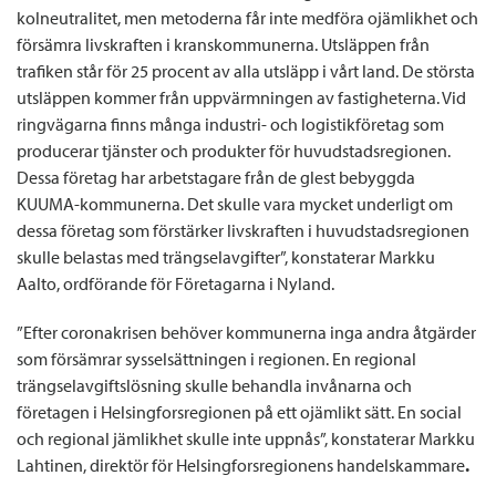
kolneutralitet, men metoderna får inte medföra ojämlikhet och
försämra livskraften i kranskommunerna. Utsläppen från
trafiken står för 25 procent av alla utsläpp i vårt land. De största
utsläppen kommer från uppvärmningen av fastigheterna. Vid
ringvägarna finns många industri- och logistikföretag som
producerar tjänster och produkter för huvudstadsregionen.
Dessa företag har arbetstagare från de glest bebyggda
KUUMA-kommunerna. Det skulle vara mycket underligt om
dessa företag som förstärker livskraften i huvudstadsregionen
skulle belastas med trängselavgifter”, konstaterar Markku
Aalto, ordförande för Företagarna i Nyland.
”Efter coronakrisen behöver kommunerna inga andra åtgärder
som försämrar sysselsättningen i regionen. En regional
trängselavgiftslösning skulle behandla invånarna och
företagen i Helsingforsregionen på ett ojämlikt sätt. En social
och regional jämlikhet skulle inte uppnås”, konstaterar Markku
Lahtinen, direktör för Helsingforsregionens handelskammare
.