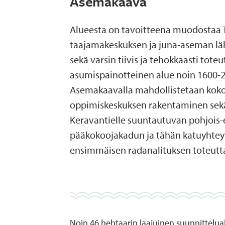
Asemakaava
Alueesta on tavoitteena muodostaa 
taajamakeskuksen ja juna-aseman l
sekä varsin tiivis ja tehokkaasti toteu
asumispainotteinen alue noin 1600-2
Asemakaavalla mahdollistetaan kok
oppimiskeskuksen rakentaminen sekä
Keravantielle suuntautuvan pohjois-
pääkokoojakadun ja tähän katuyhteyt
ensimmäisen radanalituksen toteut
Noin 46 hehtaarin laajuinen suunnittelual