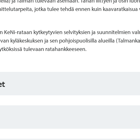
lla) ja Talman tulevaan asemaan. Tähän liittyen ja osin lu
unnittelutarpeita, jotka tulee tehdä ennen kuin kaavaratkaisu
KeNi-rataan kytkeytyvien selvityksien ja suunnitelmien valmi
an kyläkeskuksen ja sen pohjoispuolisilla alueilla (Talmanka
 kytköksissä tulevaan ratahankkeeseen.
et
äville
13.5.2019 asettaa asemakaavan valmisteluaineiston (sis. ka
:n 30 §:n mukaisesti.
9 § 45 (pdf)