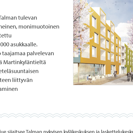
Talman tulevan
äheinen, monimuotoinen
tettu
000 asukkaalle.
o taajamaa palvelevan
 Martinkyläntieltä
eteläsuuntaisen
een liittyvän
taminen
ue sijaitsee Talman nykyisen kyläkeskuksen ja laskettelukesku