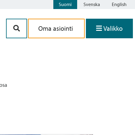
Suomi
Svenska
English
Siirry sisältöön
Oma asiointi
Valikko
äosa