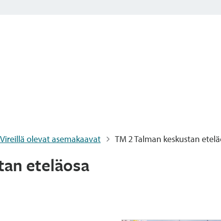
Vireillä olevat asemakaavat
TM 2 Talman keskustan etel
tan eteläosa