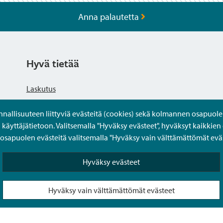
Anna palautetta
11.2016.
Hyvä tietää
Laskutus
lma (pdf)
llisuuteen liittyviä evästeitä (cookies) sekä kolmannen osapuolen 
Tietosuojaseloste
yttäjätietoon. Valitsemalla "Hyväksy evästeet", hyväksyt kaikkien 
apuolen evästeitä valitsemalla "Hyväksy vain välttämättömät eväs
Saavutettavuusseloste
Hyväksy evästeet
Usein kysytyt kysymykset
Hyväksy vain välttämättömät evästeet
Puolesta-asiointi Sipoon Oma asioinnissa