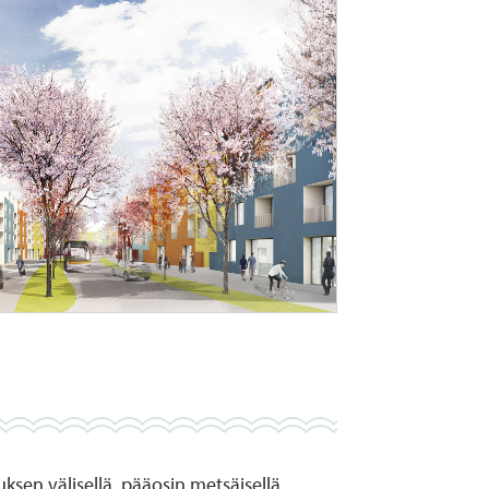
ksen välisellä, pääosin metsäisellä