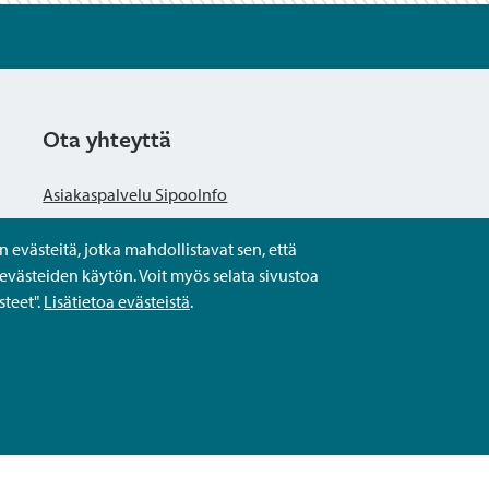
Ota yhteyttä
Asiakaspalvelu SipooInfo
evästeitä, jotka mahdollistavat sen, että
Anna palautetta nimettömästi
evästeiden käytön. Voit myös selata sivustoa
teet".
Lisätietoa evästeistä
.
Kysy tai asioi
Yhteystiedot