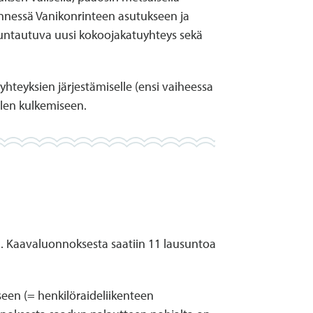
ännessä Vanikonrinteen asutukseen ja
uuntautuva uusi kokoojakatuyhteys sekä
eyhteyksien järjestämiselle (ensi vaiheessa
illen kulkemiseen.
n. Kaavaluonnoksesta saatiin 11 lausuntoa
seen (= henkilöraideliikenteen