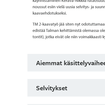
käynnistäminen Kerava-Nikkilä rataosuude
noussut esiin vielä uusia selvitys- ja su
kaavaehdotukseksi.
TM 2-kaavatyö jää siten nyt odotuttamaan 
edistää Talman kehittämistä olemassa olev
tontit), jotka eivät ole niin voimakkaasti
Aiemmat käsittelyvaihe
Kaavaluonnosaineisto näht
Maankäyttöjaosto päätti kokouksessaan 
Selvitykset
aineisto) nähtäville MRL:n 62 §:n ja MRA
Luonto ja ympäristö
TM 2 Ote pöytäkirjasta Maajaos 13.5.201