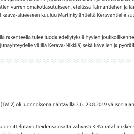
ntien varren omakotiasutukseen, etelässä Talmantiehen ja l
i kaava-alueeseen kuuluu Martinkyläntieltä Keravantielle s
illä rakenteella tulee luoda edellytyksiä hyvien joukkoliikenn
 junayhteydelle välillä Kerava-Nikkilä) sekä kävellen ja pyörä
M 2) oli luonnoksena nähtävillä 3.6.-23.8.2019 välisen aja
 suunnittelutavoitteidensa osalta vahvasti KeNi-ratahankkee