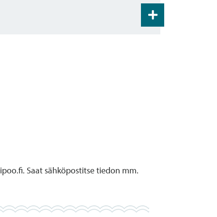
ötutkimus Yrjölä 2014
itelmaan.
WSP 2019 (pdf)
lueen rakentamistapaohjeiden
ipoo.fi. Saat sähköpostitse tiedon mm.