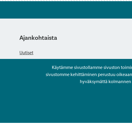
Asemakaavatyö kuulutettiin vireille 30.
Ajankohtaista
TM 2 Kuulutus (pdf)
Uutiset
TM 2 Osallistumis- ja arviointisuunnite
Käytämme sivustollamme sivuston toiminna
Kuulutukset
sivustomme kehittäminen perustuu oikeaan kä
hyväksymättä kolmannen os
Tapahtumat
Avoimet työpaikat ja rekrytointi