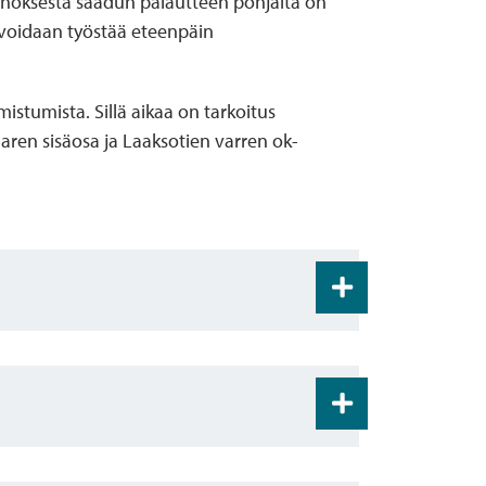
onnoksesta saadun palautteen pohjalta on
a voidaan työstää eteenpäin
stumista. Sillä aikaa on tarkoitus
aren sisäosa ja Laaksotien varren ok-
avaluonnos ja sitä koskeva