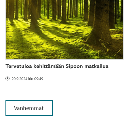
Tervetuloa kehittämään Sipoon matkailua
20.9.2024 klo 09:49
Navigoi
Vanhemmat
uusien