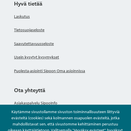
Hyvä tietää
Laskutus
Tietosuojaseloste
Saavutettavuusseloste
Usein kysytyt kysymykset
Puolesta-asiointi Sipoon Oma asioinnissa
Ota yhteyttä
Asiakaspalvelu SipooInfo
Käytämme sivustollamme sivuston toiminnallisuuteen liittyviä
Anna palautetta nimettömästi
evästeitä (cookies) sekä kolmannen osapuolen evästeitä, jotka
mahdollistavat sen, että sivustomme kehittäminen perustuu
oikeaan käyttäjätietoon. Valitsemalla "Hyväksy evästeet", hyväksyt
Kysy tai asioi