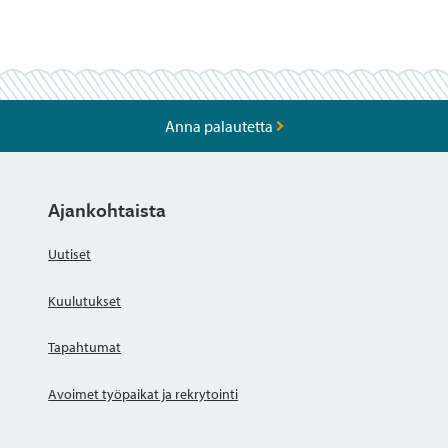
ja
vanhojen
julkaisujen
Anna palautetta
välillä
Ajankohtaista
Uutiset
Kuulutukset
Tapahtumat
Avoimet työpaikat ja rekrytointi