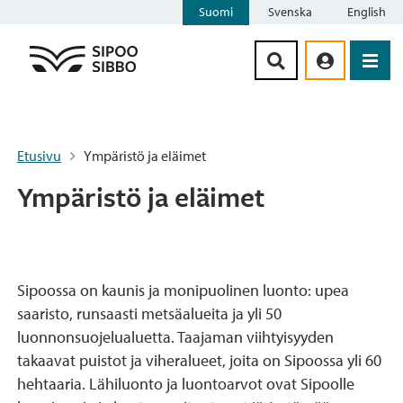
Suomi
Svenska
English
Siirry sisältöön
Etusivu
Ympäristö ja eläimet
Ympäristö ja eläimet
Sipoossa on kaunis ja monipuolinen luonto: upea
saaristo, runsaasti metsäalueita ja yli 50
luonnonsuojelualuetta. Taajaman viihtyisyyden
takaavat puistot ja viheralueet, joita on Sipoossa yli 60
hehtaaria. Lähiluonto ja luontoarvot ovat Sipoolle