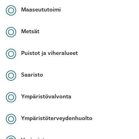
Maaseututoimi
Metsät
Puistot ja viheralueet
Saaristo
Ympäristövalvonta
Ympäristöterveydenhuolto