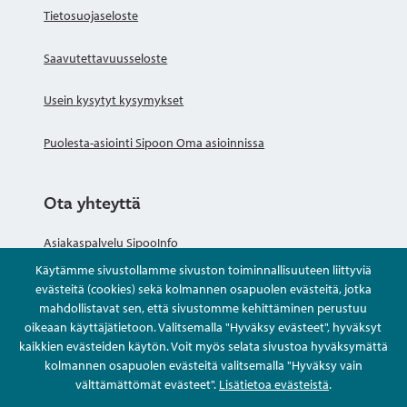
Tietosuojaseloste
Saavutettavuusseloste
Usein kysytyt kysymykset
Puolesta-asiointi Sipoon Oma asioinnissa
Ota yhteyttä
Asiakaspalvelu SipooInfo
Käytämme sivustollamme sivuston toiminnallisuuteen liittyviä
Anna palautetta nimettömästi
evästeitä (cookies) sekä kolmannen osapuolen evästeitä, jotka
mahdollistavat sen, että sivustomme kehittäminen perustuu
oikeaan käyttäjätietoon. Valitsemalla "Hyväksy evästeet", hyväksyt
Kysy tai asioi
kaikkien evästeiden käytön. Voit myös selata sivustoa hyväksymättä
kolmannen osapuolen evästeitä valitsemalla "Hyväksy vain
Yhteystiedot
välttämättömät evästeet".
Lisätietoa evästeistä
.