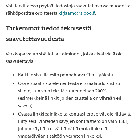
Voit tarvittaessa pyytää tiedostoja saavutettavassa muodossa
sähköpostitse osoitteesta
kirjaamo@sipoo.fi
.
Tarkemmat tiedot teknisestä
saavutettavuudesta
Verkkopalvelun sisällöt tai toiminnot, jotka eivät vielä ole
saavutettavia:
Kaikille sivuille esiin ponnahtava Chat-työkalu.
Osa visuaalisista elementeistä ei skaalaudu siististi
silloin, kun vain tekstiä suurennetaan 200%
(esimerkkeinä linkit, joiden taustalla on vihreän eri
sävyjä).
Osassa linkkipainikkeita kontrastierot eivät ole riittäviä.
Erityisesti vihreiden sävyjen kontrastiero on vain 1.8:1,
jolloin käyttäjä ei välttämättä erota linkkejä
ympäröivään sisältöön verraten linkeiksi.