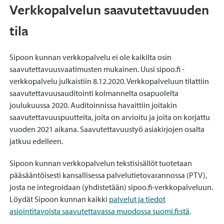
Verkkopalvelun saavutettavuuden
tila
Sipoon kunnan verkkopalvelu ei ole kaikilta osin
saavutettavuusvaatimusten mukainen. Uusi sipoo.fi -
verkkopalvelu julkaistiin 8.12.2020. Verkkopalveluun tilattiin
saavutettavuusauditointi kolmannelta osapuolelta
joulukuussa 2020. Auditoinnissa havaittiin joitakin
saavutettavuuspuutteita, joita on arvioitu ja joita on korjattu
vuoden 2021 aikana. Saavutettavuustyö asiakirjojen osalta
jatkuu edelleen.
Sipoon kunnan verkkopalvelun tekstisisällöt tuotetaan
pääsääntöisesti kansallisessa palvelutietovarannossa (PTV),
josta ne integroidaan (yhdistetään) sipoo.fi-verkkopalveluun.
Löydät Sipoon kunnan kaikki
palvelut ja tiedot
asiointitavoista saavutettavassa muodossa suomi.fi:stä
.