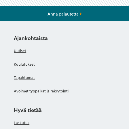
Anna palautetta
Ajankohtaista
Uutiset
Kuulutukset
Tapahtumat
Avoimet työpaikat ja rekrytointi
Hyvä tietää
Laskutus