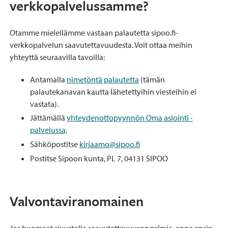
verkkopalvelussamme?
Otamme mielellämme vastaan palautetta sipoo.fi-
verkkopalvelun saavutettavuudesta. Voit ottaa meihin
yhteyttä seuraavilla tavoilla:
Antamalla
nimetöntä palautetta
(tämän
palautekanavan kautta lähetettyihin viesteihin ei
vastata).
Jättämällä
yhteydenottopyynnön Oma asiointi -
palvelussa
.
Sähköpostitse
kirjaamo@sipoo.fi
Postitse Sipoon kunta, PL 7, 04131 SIPOO
Valvontaviranomainen
Jos huomaat sivustolla saavutettavuusongelmia, anna ensin