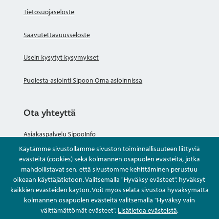
Tietosuojaseloste
Saavutettavuusseloste
Usein kysytyt kysymykset
Puolesta-asiointi Sipoon Oma asioinnissa
Ota yhteyttä
Asiakaspalvelu SipooInfo
Käytämme sivustollamme sivuston toiminnallisuuteen liittyviä
Anna palautetta nimettömästi
evästeitä (cookies) sekä kolmannen osapuolen evästeitä, jotka
mahdollistavat sen, että sivustomme kehittäminen perustuu
oikeaan käyttäjätietoon. Valitsemalla "Hyväksy evästeet", hyväksyt
Kysy tai asioi
kaikkien evästeiden käytön. Voit myös selata sivustoa hyväksymättä
kolmannen osapuolen evästeitä valitsemalla "Hyväksy vain
Yhteystiedot
välttämättömät evästeet".
Lisätietoa evästeistä
.