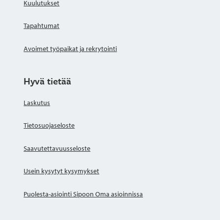
Kuulutukset
Tapahtumat
Avoimet työpaikat ja rekrytointi
Hyvä tietää
Laskutus
Tietosuojaseloste
Saavutettavuusseloste
Usein kysytyt kysymykset
Puolesta-asiointi Sipoon Oma asioinnissa