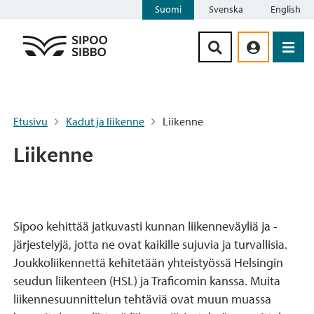
Suomi
Svenska
English
Siirry sisältöön
Etusivu
Kadut ja liikenne
Liikenne
Liikenne
Sipoo kehittää jatkuvasti kunnan liikenneväyliä ja -
järjestelyjä, jotta ne ovat kaikille sujuvia ja turvallisia.
Joukkoliikennettä kehitetään yhteistyössä Helsingin
seudun liikenteen (HSL) ja Traficomin kanssa. Muita
liikennesuunnittelun tehtäviä ovat muun muassa