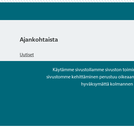
Ajankohtaista
Uutiset
Käytämme sivustollamme sivuston toiminna
Kuulutukset
sivustomme kehittäminen perustuu oikeaan kä
hyväksymättä kolmannen os
Tapahtumat
Avoimet työpaikat ja rekrytointi