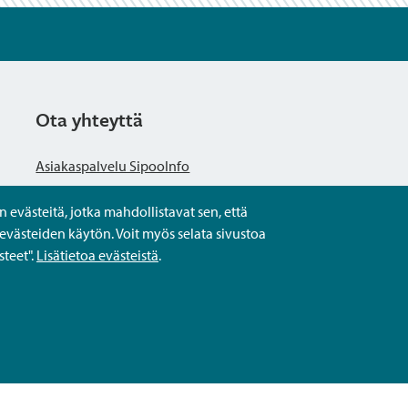
Ota yhteyttä
Asiakaspalvelu SipooInfo
evästeitä, jotka mahdollistavat sen, että
Anna palautetta nimettömästi
evästeiden käytön. Voit myös selata sivustoa
teet".
Lisätietoa evästeistä
.
Kysy tai asioi
Yhteystiedot