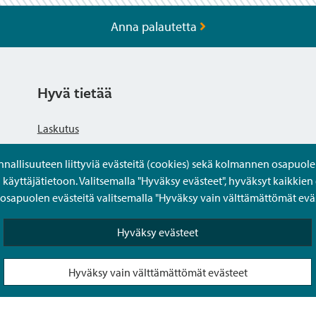
Anna palautetta
Hyvä tietää
Laskutus
llisuuteen liittyviä evästeitä (cookies) sekä kolmannen osapuolen 
Tietosuojaseloste
yttäjätietoon. Valitsemalla "Hyväksy evästeet", hyväksyt kaikkien 
apuolen evästeitä valitsemalla "Hyväksy vain välttämättömät eväs
Saavutettavuusseloste
Hyväksy evästeet
Usein kysytyt kysymykset
Hyväksy vain välttämättömät evästeet
Puolesta-asiointi Sipoon Oma asioinnissa