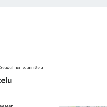
Seudullinen suunnittelu
telu
eeseen.