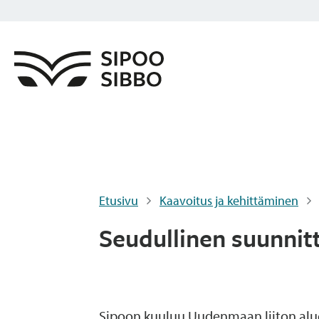
Etusivu
Kaavoitus ja kehittäminen
Seudullinen suunnit
Sipoon kuuluu Uudenmaan liiton alu