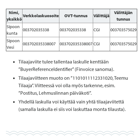
Nimi,
Välittäjän
Verkkolaskuosoite
OVT-tunnus
Välittäjä
yksikkö
tunnus
Sipoon
003702035338
003702035338
CGI
003703575029
kunta
Sipoon
003702035338007
003702035338007
CGI
003703575029
Vesi
Tilaajaviite tulee tallentaa laskulle kenttään
”BuyerReferenceIdentifier” (Finvoice sanoma).
Tilaajaviitteen muoto on ”1101011112331020, Teemu
Tilaaja”. Viitteessä voi olla myös tarkenne, esim.
”Postitus, Lehmuslinnan päiväkoti”.
Yhdellä laskulla voi käyttää vain yhtä tilaajaviitettä
(samalla laskulla ei siis voi laskuttaa monta tilausta).