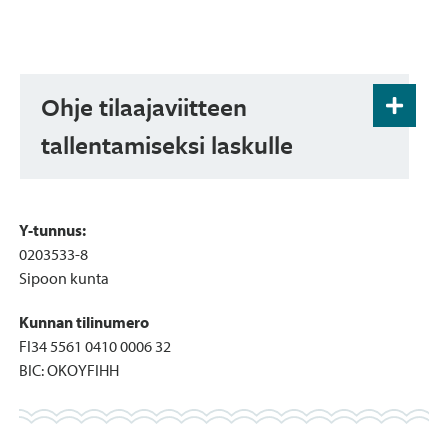
Ohje tilaajaviitteen
tallentamiseksi laskulle
Hyvä toimittaja!
Y-tunnus:
Laskujen kierrätysjärjestelmässämme (Rondo)
0203533-8
käytämme automaattista tiliöintiä, joka laukeaa
Sipoon kunta
Tilaajaviite – koodilla laskujen sisään luvun
yhteydessä. Tilaajaviitteen tulee siirtyä
Kunnan tilinumero
toimittajan laskutusjärjestelmästä operaattorin
FI34 5561 0410 0006 32
kautta verkkolaskun XML-sanomassa Rondoon.
BIC:
OKOYFIHH
Tilauksen yhteydessä tilaaja antaa viitteen, joka
tulee tallentaa laskulle seuraavassa kentässä: