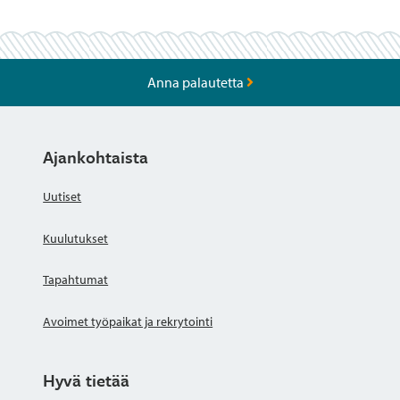
per viite.
Anna palautetta
Ajankohtaista
Uutiset
Kuulutukset
Tapahtumat
Avoimet työpaikat ja rekrytointi
Hyvä tietää