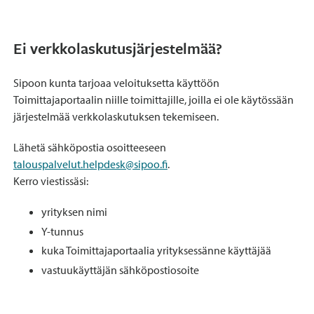
Ei verkkolaskutusjärjestelmää?
Sipoon kunta tarjoaa veloituksetta käyttöön
Toimittajaportaalin niille toimittajille, joilla ei ole käytössään
järjestelmää verkkolaskutuksen tekemiseen.
Lähetä sähköpostia osoitteeseen
talouspalvelut.helpdesk@sipoo.fi
.
Kerro viestissäsi:
yrityksen nimi
Y-tunnus
kuka Toimittajaportaalia yrityksessänne käyttäjää
vastuukäyttäjän sähköpostiosoite