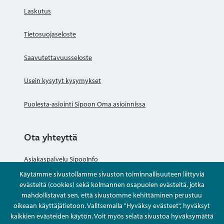
Laskutus
Tietosuojaseloste
Saavutettavuusseloste
Usein kysytyt kysymykset
Puolesta-asiointi Sipoon Oma asioinnissa
Ota yhteyttä
Asiakaspalvelu SipooInfo
Käytämme sivustollamme sivuston toiminnallisuuteen liittyviä
Anna palautetta nimettömästi
evästeitä (cookies) sekä kolmannen osapuolen evästeitä, jotka
mahdollistavat sen, että sivustomme kehittäminen perustuu
oikeaan käyttäjätietoon. Valitsemalla "Hyväksy evästeet", hyväksyt
Kysy tai asioi
kaikkien evästeiden käytön. Voit myös selata sivustoa hyväksymättä