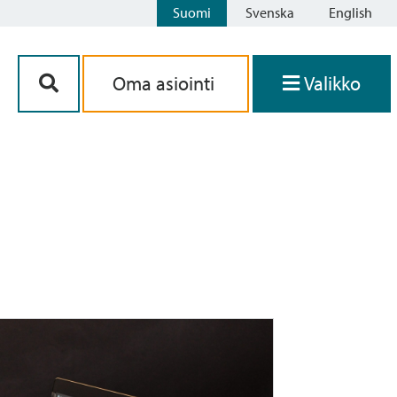
Suomi
Svenska
English
Siirry sisältöön
Oma asiointi
Valikko