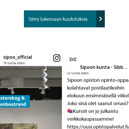
Siirry lukemaan kuulutuksia
sipoo_official
19 tuntia sitten
Sipoon kunta - Sibbo kommun
22 tuntia sitten
Sipoon opiston opinto-oppa
kolahtavat postilaatikoihin
elokuun ensimmäisellä viikol
Joko sinä olet saanut omasi?
Kurssit on jo julkaistu
verkkokaupassamme!
https://uusi.opistopalvelut.fi