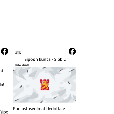
Sipoon kunta - Sibbo kommun
1 päivä sitten
at
la!
Puolustusvoimat tiedottaa:
/sipoo/fi/