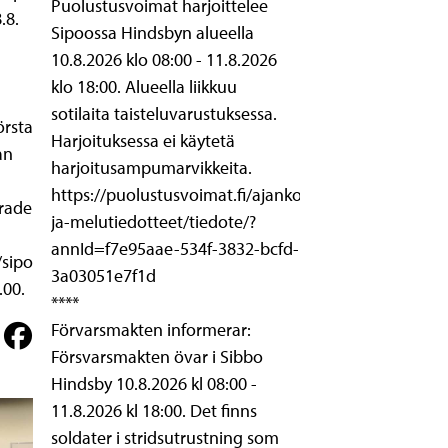
Puolustusvoimat harjoittelee
.8.
Sipoossa Hindsbyn alueella
10.8.2026 klo 08:00 - 11.8.2026
klo 18:00. Alueella liikkuu
sotilaita taisteluvarustuksessa.
örsta
Harjoituksessa ei käytetä
an
harjoitusampumarvikkeita.
https://puolustusvoimat.fi/ajankohtaista/ampuma-
erade
ja-melutiedotteet/tiedote/?
annId=f7e95aae-534f-3832-bcfd-
/sipoo/sv/
3a03051e7f1d
.00.
****
Förvarsmakten informerar:
Försvarsmakten övar i Sibbo
Hindsby 10.8.2026 kl 08:00 -
11.8.2026 kl 18:00. Det finns
soldater i stridsutrustning som