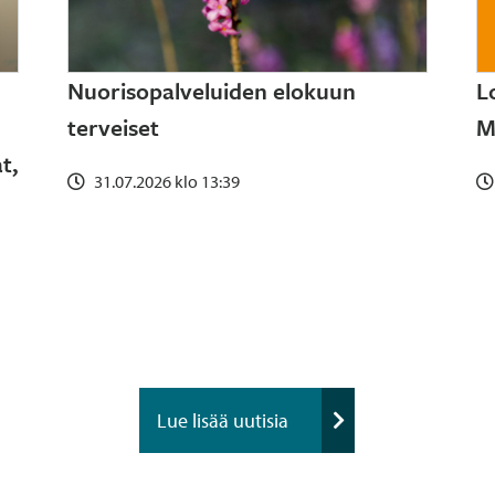
Nuorisopalveluiden elokuun
L
terveiset
M
t,
31.07.2026 klo 13:39
Lue lisää uutisia