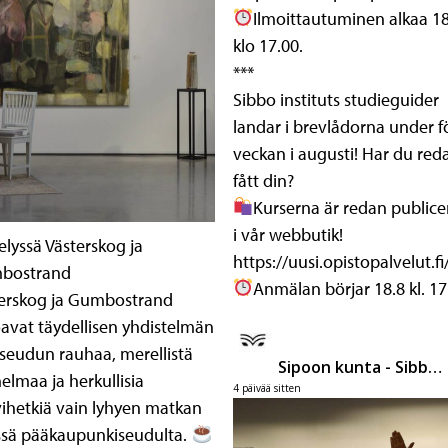
Ilmoittautuminen alkaa 18
klo 17.00.
***
Sibbo instituts studieguider
landar i brevlådorna under f
veckan i augusti! Har du red
fått din?
Kurserna är redan public
i vår webbutik!
telyssä Västerskog ja
https://uusi.opistopalvelut.fi
bostrand
Anmälan börjar 18.8 kl. 17
erskog ja Gumbostrand
oavat täydellisen yhdistelmän
eudun rauhaa, merellistä
Sipoon kunta - Sibbo kommun
elmaa ja herkullisia
4 päivää sitten
ihetkiä vain lyhyen matkan
sä pääkaupunkiseudulta.