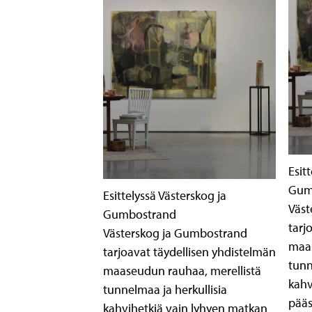
Esit
Gum
Esittelyssä Västerskog ja
Väst
Gumbostrand
tarj
Västerskog ja Gumbostrand
maas
tarjoavat täydellisen yhdistelmän
tunn
maaseudun rauhaa, merellistä
kahv
tunnelmaa ja herkullisia
pääs
kahvihetkiä vain lyhyen matkan