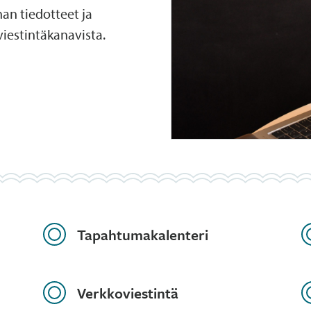
nan tiedotteet ja
viestintäkanavista.
Tapahtumakalenteri
Verkkoviestintä