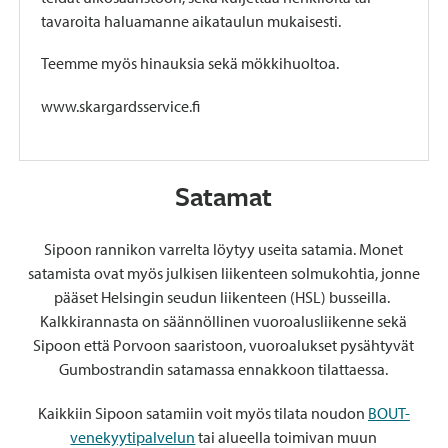
tavaroita haluamanne aikataulun mukaisesti.
Teemme myös hinauksia sekä mökkihuoltoa.
www.skargardsservice.fi
Satamat
Sipoon rannikon varrelta löytyy useita satamia. Monet
satamista ovat myös julkisen liikenteen solmukohtia, jonne
pääset Helsingin seudun liikenteen (HSL) busseilla.
Kalkkirannasta on säännöllinen vuoroalusliikenne sekä
Sipoon että Porvoon saaristoon, vuoroalukset pysähtyvät
Gumbostrandin satamassa ennakkoon tilattaessa.
Kaikkiin Sipoon satamiin voit myös tilata noudon
BOUT-
venekyytipalvelun
tai alueella toimivan muun