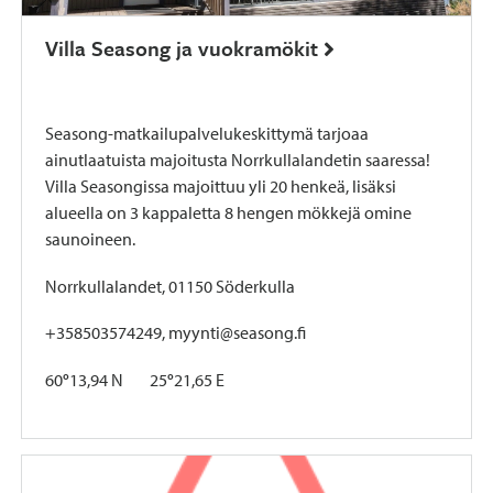
Villa Seasong ja vuokramökit
Seasong-matkailupalvelukeskittymä tarjoaa
ainutlaatuista majoitusta Norrkullalandetin saaressa!
Villa Seasongissa majoittuu yli 20 henkeä, lisäksi
alueella on 3 kappaletta 8 hengen mökkejä omine
saunoineen.
Norrkullalandet, 01150 Söderkulla
+358503574249, myynti@seasong.fi
60
°
13,94 N 25
°
21,65 E