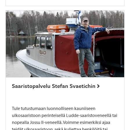
Saaristopalvelu Stefan Svaetichin
Tule tutustumaan luonnolliseen kauniiseen
ulkosaaristoon perinteisellä Ludde-saaristoveneellä tai
nopealla Jossu II-veneellä. Voimme esimerkiksi ajaa
teidät ulkosaaristoon, sekä kuljettaa henkilöitä tai