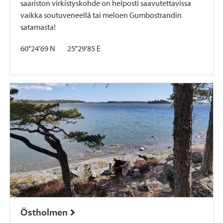
saariston virkistyskohde on helposti saavutettavissa
vaikka soutuveneellä tai meloen Gumbostrandin
satamasta!
60°24’69 N 25°29’85 E
Östholmen