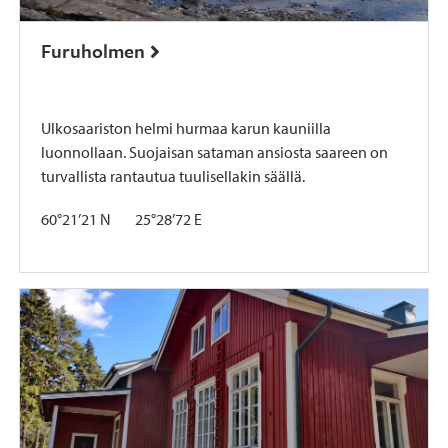
Furuholmen
Ulkosaariston helmi hurmaa karun kauniilla
luonnollaan. Suojaisan sataman ansiosta saareen on
turvallista rantautua tuulisellakin säällä.
60°21’21 N 25°28’72 E