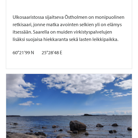
Ulkosaaristossa sijaitseva Östholmen on monipuolinen
retkisaari, jonne matka avointen selkien yli on elämys
itsessään. Saarella on muiden virkistyspalvelujen
lisäksi suojaisa hiekkaranta sekä lasten leikkipaikka.
60°21’99 N 25°28’48 E