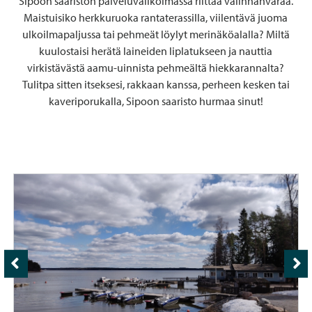
Sipoon saariston palveluvalikoimassa riittää valinnanvaraa.
Maistuisiko herkkuruoka rantaterassilla, viilentävä juoma
ulkoilmapaljussa tai pehmeät löylyt merinäköalalla? Miltä
kuulostaisi herätä laineiden liplatukseen ja nauttia
virkistävästä aamu-uinnista pehmeältä hiekkarannalta?
Tulitpa sitten itseksesi, rakkaan kanssa, perheen kesken tai
kaveriporukalla, Sipoon saaristo hurmaa sinut!