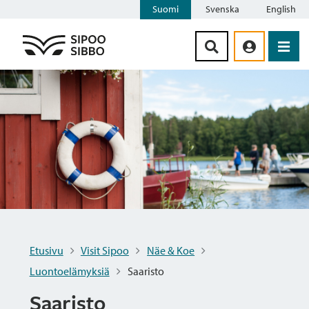
Suomi
Svenska
English
Siirry sisältöön
Etusivu
Visit Sipoo
Näe & Koe
Luontoelämyksiä
Saaristo
Saaristo