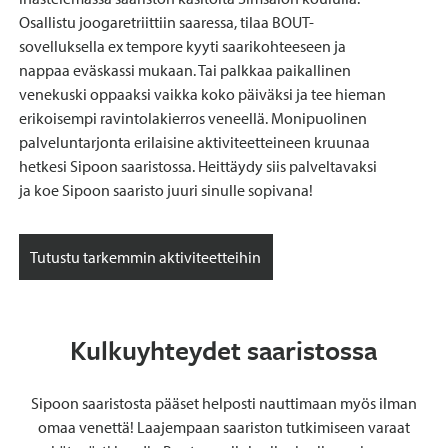
Osallistu joogaretriittiin saaressa, tilaa BOUT-
sovelluksella ex tempore kyyti saarikohteeseen ja
nappaa eväskassi mukaan. Tai palkkaa paikallinen
venekuski oppaaksi vaikka koko päiväksi ja tee hieman
erikoisempi ravintolakierros veneellä. Monipuolinen
palveluntarjonta erilaisine aktiviteetteineen kruunaa
hetkesi Sipoon saaristossa. Heittäydy siis palveltavaksi
ja koe Sipoon saaristo juuri sinulle sopivana!
Tutustu tarkemmin aktiviteetteihin
Kulkuyhteydet saaristossa
Sipoon saaristosta pääset helposti nauttimaan myös ilman
omaa venettä! Laajempaan saariston tutkimiseen varaat