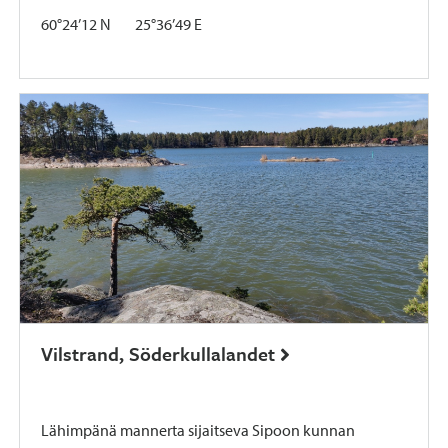
60°24’12 N 25°36’49 E
Vilstrand, Söderkullalandet
Lähimpänä mannerta sijaitseva Sipoon kunnan