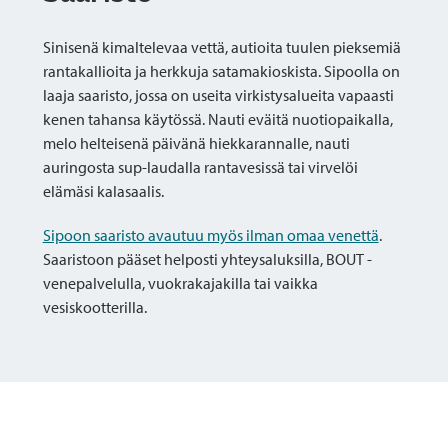
Sinisenä kimaltelevaa vettä, autioita tuulen pieksemiä
rantakallioita ja herkkuja satamakioskista. Sipoolla on
laaja saaristo, jossa on useita virkistysalueita vapaasti
kenen tahansa käytössä. Nauti eväitä nuotiopaikalla,
melo helteisenä päivänä hiekkarannalle, nauti
auringosta sup-laudalla rantavesissä tai virvelöi
elämäsi kalasaalis.
Sipoon saaristo avautuu myös ilman omaa venettä
.
Saaristoon pääset helposti yhteysaluksilla, BOUT -
venepalvelulla, vuokrakajakilla tai vaikka
vesiskootterilla.