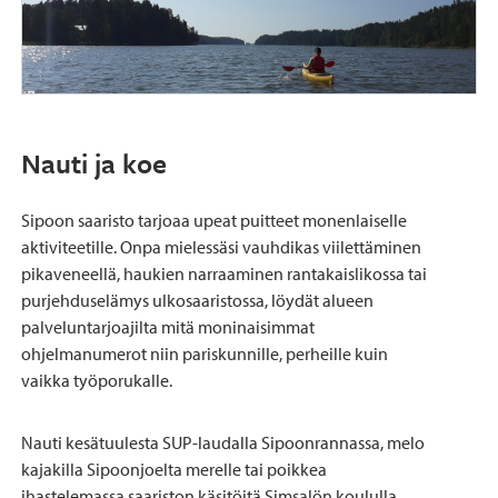
Nauti ja koe
Sipoon saaristo tarjoaa upeat puitteet monenlaiselle
aktiviteetille. Onpa mielessäsi vauhdikas viilettäminen
pikaveneellä, haukien narraaminen rantakaislikossa tai
purjehduselämys ulkosaaristossa, löydät alueen
palveluntarjoajilta mitä moninaisimmat
ohjelmanumerot niin pariskunnille, perheille kuin
vaikka työporukalle.
Nauti kesätuulesta SUP-laudalla Sipoonrannassa, melo
kajakilla Sipoonjoelta merelle tai poikkea
ihastelemassa saariston käsitöitä Simsalön koululla.