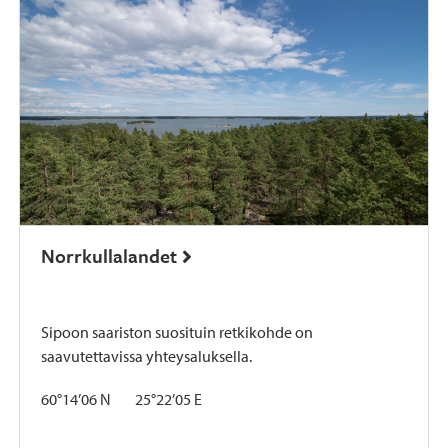
Norrkullalandet
Sipoon saariston suosituin retkikohde on
saavutettavissa yhteysaluksella.
60°14’06 N 25°22’05 E