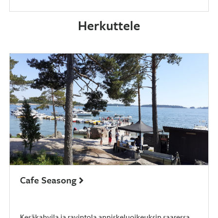
Herkuttele
Cafe Seasong
Kesäkahvila ja ravintola anniskeluoikeuksin saaressa.