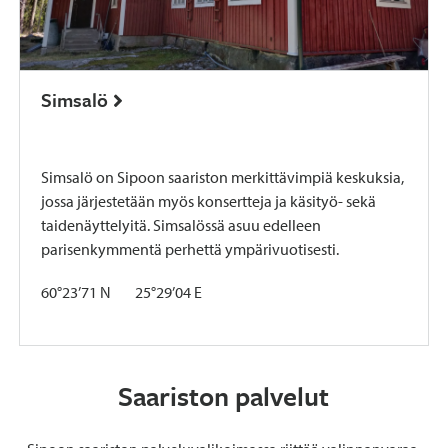
Simsalö
Simsalö on Sipoon saariston merkittävimpiä keskuksia,
jossa järjestetään myös konsertteja ja käsityö- sekä
taidenäyttelyitä. Simsalössä asuu edelleen
parisenkymmentä perhettä ympärivuotisesti.
60°23’71 N 25°29’04 E
Saariston palvelut