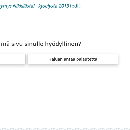
ymys Nikkilästä! –kyselystä 2013
(pdf)
ämä sivu sinulle hyödyllinen?
Haluan antaa palautetta