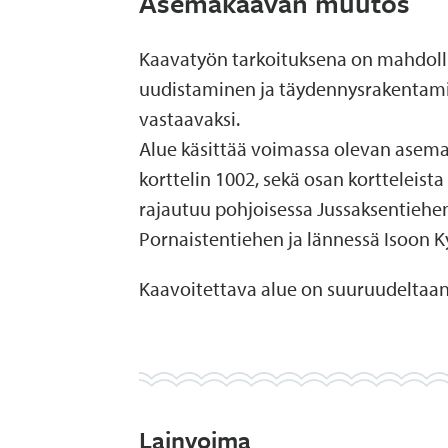
Asemakaavan muutos
Kaavatyön tarkoituksena on mahdolli
uudistaminen ja täydennysrakentamin
vastaavaksi.
Alue käsittää voimassa olevan ase
korttelin 1002, sekä osan kortteleista
rajautuu pohjoisessa Jussaksentiehen
Pornaistentiehen ja lännessä Isoon K
Kaavoitettava alue on suuruudeltaan 
Lainvoima