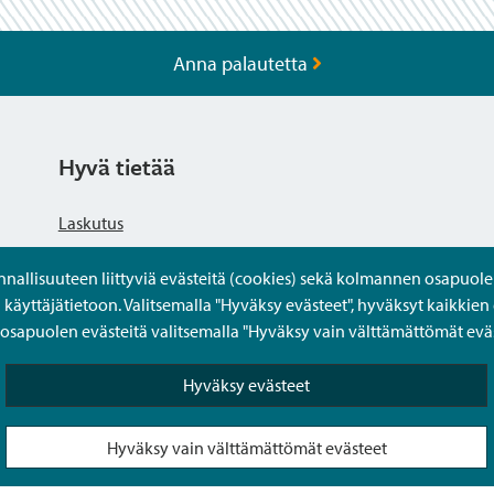
Anna palautetta
Hyvä tietää
Laskutus
llisuuteen liittyviä evästeitä (cookies) sekä kolmannen osapuolen 
Tietosuojaseloste
yttäjätietoon. Valitsemalla "Hyväksy evästeet", hyväksyt kaikkien 
apuolen evästeitä valitsemalla "Hyväksy vain välttämättömät eväs
Saavutettavuusseloste
Hyväksy evästeet
Usein kysytyt kysymykset
Hyväksy vain välttämättömät evästeet
Puolesta-asiointi Sipoon Oma asioinnissa