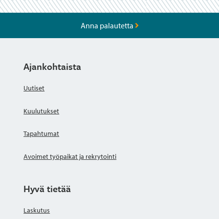
Anna palautetta
Ajankohtaista
Uutiset
Kuulutukset
Tapahtumat
Avoimet työpaikat ja rekrytointi
Hyvä tietää
Laskutus