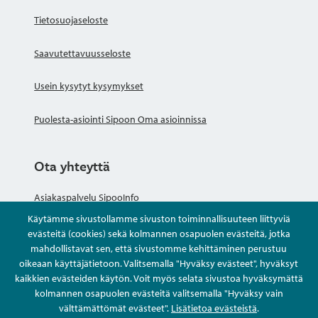
Tietosuojaseloste
Saavutettavuusseloste
Usein kysytyt kysymykset
Puolesta-asiointi Sipoon Oma asioinnissa
Ota yhteyttä
Asiakaspalvelu SipooInfo
Käytämme sivustollamme sivuston toiminnallisuuteen liittyviä
Anna palautetta nimettömästi
evästeitä (cookies) sekä kolmannen osapuolen evästeitä, jotka
mahdollistavat sen, että sivustomme kehittäminen perustuu
oikeaan käyttäjätietoon. Valitsemalla "Hyväksy evästeet", hyväksyt
Kysy tai asioi
kaikkien evästeiden käytön. Voit myös selata sivustoa hyväksymättä
kolmannen osapuolen evästeitä valitsemalla "Hyväksy vain
Yhteystiedot
välttämättömät evästeet".
Lisätietoa evästeistä
.