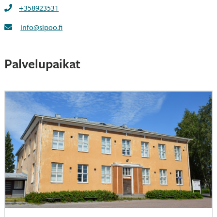
+358923531
info@sipoo.fi
Palvelupaikat