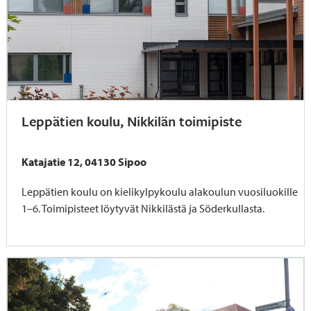
Leppätien koulu, Nikkilän toimipiste
Katajatie 12, 04130 Sipoo
Leppätien koulu on kielikylpykoulu alakoulun vuosiluokille
1–6. Toimipisteet löytyvät Nikkilästä ja Söderkullasta.