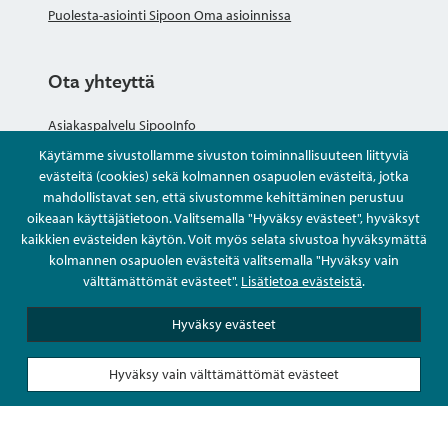
Puolesta-asiointi Sipoon Oma asioinnissa
Ota yhteyttä
Asiakaspalvelu SipooInfo
Käytämme sivustollamme sivuston toiminnallisuuteen liittyviä
Anna palautetta nimettömästi
evästeitä (cookies) sekä kolmannen osapuolen evästeitä, jotka
mahdollistavat sen, että sivustomme kehittäminen perustuu
oikeaan käyttäjätietoon. Valitsemalla "Hyväksy evästeet", hyväksyt
Kysy tai asioi
kaikkien evästeiden käytön. Voit myös selata sivustoa hyväksymättä
kolmannen osapuolen evästeitä valitsemalla "Hyväksy vain
Yhteystiedot
välttämättömät evästeet".
Lisätietoa evästeistä
.
Hyväksy evästeet
Hyväksy vain välttämättömät evästeet