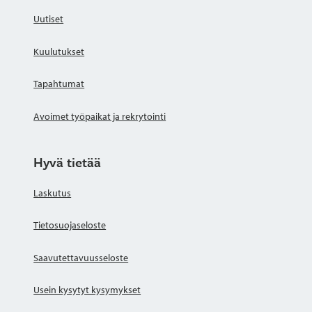
Uutiset
Kuulutukset
Tapahtumat
Avoimet työpaikat ja rekrytointi
Hyvä tietää
Laskutus
Tietosuojaseloste
Saavutettavuusseloste
Usein kysytyt kysymykset