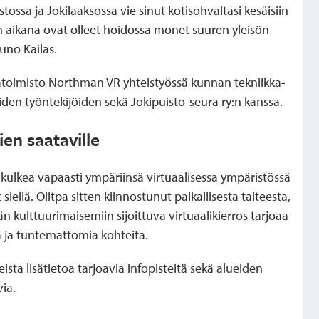
stossa ja Jokilaaksossa vie sinut kotisohvaltasi kesäisiin
an aikana ovat olleet hoidossa monet suuren yleisön
Uuno Kailas.
atoimisto Northman VR yhteistyössä kunnan tekniikka-
iden työntekijöiden sekä Jokipuisto-seura ry:n kanssa.
en saataville
it kulkea vapaasti ympäriinsä virtuaalisessa ympäristössä
 siellä. Olitpa sitten kiinnostunut paikallisesta taiteesta,
än kulttuurimaisemiin sijoittuva virtuaalikierros tarjoaa
a ja tuntemattomia kohteita.
teista lisätietoa tarjoavia infopisteitä sekä alueiden
ia.