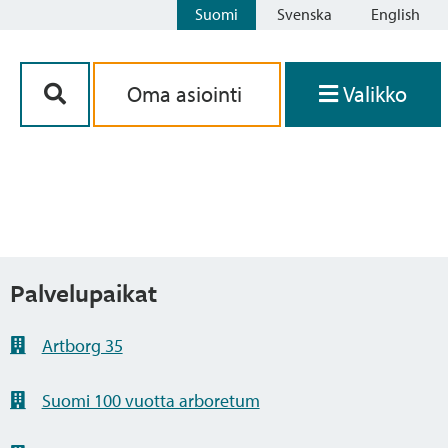
Suomi
Svenska
English
Siirry sisältöön
Oma asiointi
Valikko
Palvelupaikat
Artborg 35
Suomi 100 vuotta arboretum