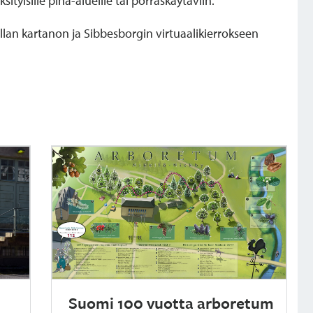
tyisille piha-alueille tai porraskäytäviin.
an kartanon ja Sibbesborgin virtuaalikierrokseen
Suomi 100 vuotta arboretum