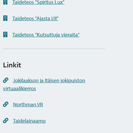
Taideteos "Spiritus Lux"
Taideteos "Ajasta I/II"
Taideteos "Kutsuttuja vieraita"
Linkit
Jokilaakson ja Itäisen jokipuiston
virtuaalikierros
Northman VR
Taidelainaamo