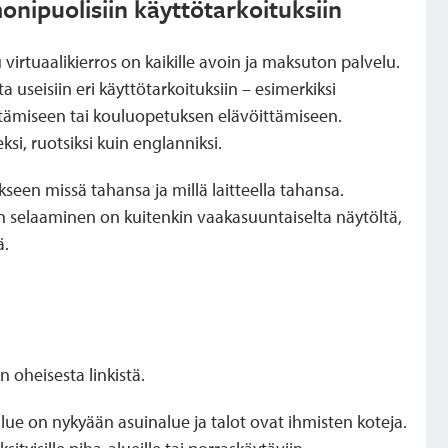
onipuolisiin käyttötarkoituksiin
virtuaalikierros on kaikille avoin ja maksuton palvelu.
useisiin eri käyttötarkoituksiin – esimerkiksi
stämiseen tai kouluopetuksen elävöittämiseen.
ksi, ruotsiksi kuin englanniksi.
seen missä tahansa ja millä laitteella tahansa.
sen selaaminen on kuitenkin vaakasuuntaiselta näytöltä,
ä.
 oheisesta linkistä.
lue on nykyään asuinalue ja talot ovat ihmisten koteja.