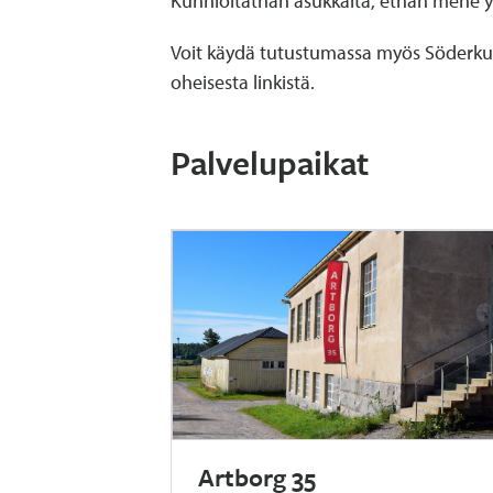
Kunnioitathan asukkaita, ethän mene yksi
Voit käydä tutustumassa myös Söderkull
oheisesta linkistä.
Palvelupaikat
Artborg 35