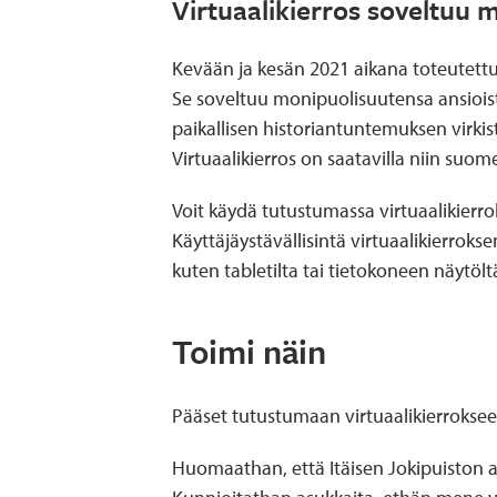
Virtuaalikierros soveltuu m
Kevään ja kesän 2021 aikana toteutettu 
Se soveltuu monipuolisuutensa ansioista 
paikallisen historiantuntemuksen virki
Virtuaalikierros on saatavilla niin suome
Voit käydä tutustumassa virtuaalikierrok
Käyttäjäystävällisintä virtuaalikierrok
kuten tabletilta tai tietokoneen näytölt
Toimi näin
Pääset tutustumaan virtuaalikierrokseen
Huomaathan, että Itäisen Jokipuiston a