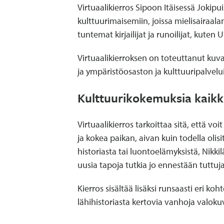
Virtuaalikierros Sipoon Itäisessä Jokipui
kulttuurimaisemiin, joissa mielisairaal
tuntemat kirjailijat ja runoilijat, kuten 
Virtuaalikierroksen on toteuttanut kuv
ja ympäristöosaston ja kulttuuripalvelu
Kulttuurikokemuksia kaikki
Virtuaalikierros tarkoittaa sitä, että vo
ja kokea paikan, aivan kuin todella olisit
historiasta tai luontoelämyksistä, Nikkil
uusia tapoja tutkia jo ennestään tuttuj
Kierros sisältää lisäksi runsaasti eri koh
lähihistoriasta kertovia vanhoja valokuv