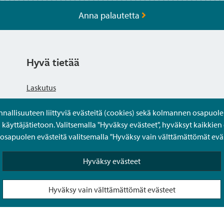
Anna palautetta
Hyvä tietää
Laskutus
llisuuteen liittyviä evästeitä (cookies) sekä kolmannen osapuolen 
Tietosuojaseloste
yttäjätietoon. Valitsemalla "Hyväksy evästeet", hyväksyt kaikkien 
apuolen evästeitä valitsemalla "Hyväksy vain välttämättömät eväs
Saavutettavuusseloste
Hyväksy evästeet
Usein kysytyt kysymykset
Hyväksy vain välttämättömät evästeet
Puolesta-asiointi Sipoon Oma asioinnissa