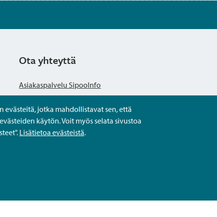
Ota yhteyttä
Asiakaspalvelu SipooInfo
evästeitä, jotka mahdollistavat sen, että
Anna palautetta nimettömästi
evästeiden käytön. Voit myös selata sivustoa
teet".
Lisätietoa evästeistä
.
Kysy tai asioi
Yhteystiedot