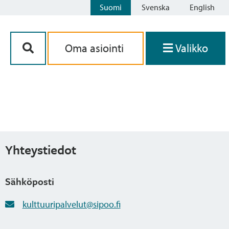
Suomi
Svenska
English
Siirry sisältöön
Oma asiointi
Valikko
Yhteystiedot
Sähköposti
kulttuuripalvelut@sipoo.fi