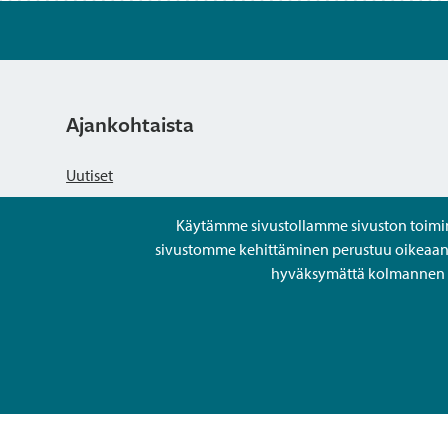
Ajankohtaista
Uutiset
Käytämme sivustollamme sivuston toiminna
Kuulutukset
sivustomme kehittäminen perustuu oikeaan kä
hyväksymättä kolmannen os
Tapahtumat
Avoimet työpaikat ja rekrytointi