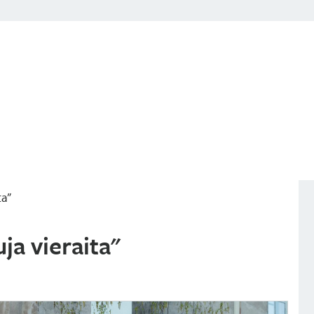
ta”
ja vieraita"