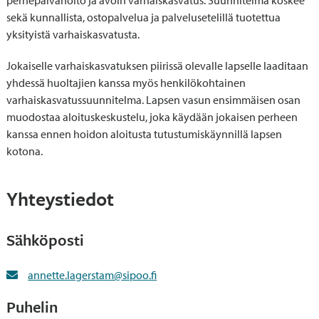
perhepäivähoito ja avoin varhaiskasvatus. Suunnitelma koskee
sekä kunnallista, ostopalvelua ja palvelusetelillä tuotettua
yksityistä varhaiskasvatusta.
Jokaiselle varhaiskasvatuksen piirissä olevalle lapselle laaditaan
yhdessä huoltajien kanssa myös henkilökohtainen
varhaiskasvatussuunnitelma. Lapsen vasun ensimmäisen osan
muodostaa aloituskeskustelu, joka käydään jokaisen perheen
kanssa ennen hoidon aloitusta tutustumiskäynnillä lapsen
kotona.
Yhteystiedot
Sähköposti
annette.lagerstam@sipoo.fi
Puhelin