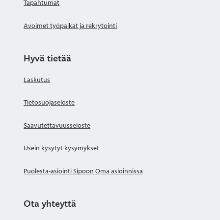
Tapahtumat
Avoimet työpaikat ja rekrytointi
Hyvä tietää
Laskutus
Tietosuojaseloste
Saavutettavuusseloste
Usein kysytyt kysymykset
Puolesta-asiointi Sipoon Oma asioinnissa
Ota yhteyttä