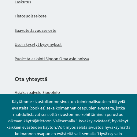
Laskutus
Tietosuojaseloste
Saavutettavuusseloste
Usein kysytyt kysymykset
Puolesta-asiointi Sipoon Oma asioinnissa
Ota yhteyttä
Asiakaspalvelu SipooInfo
Käytämme sivustollamme sivuston toiminnallisuuteen liittyviä
Anna palautetta nimettömästi
evästeitä (cookies) sekä kolmannen osapuolen evästeitä, jotka
mahdollistavat sen, että sivustomme kehittäminen perustuu
oikeaan käyttäjätietoon. Valitsemalla "Hyväksy evästeet", hyväksyt
Kysy tai asioi
kaikkien evästeiden käytön. Voit myös selata sivustoa hyväksymättä
kolmannen osapuolen evästeitä valitsemalla "Hyväksy vain
Yhteystiedot