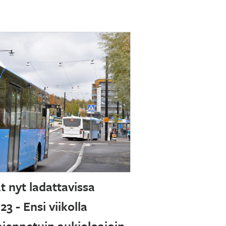
 nyt ladattavissa
3 - Ensi viikolla
ajennetuin aukioloajoin