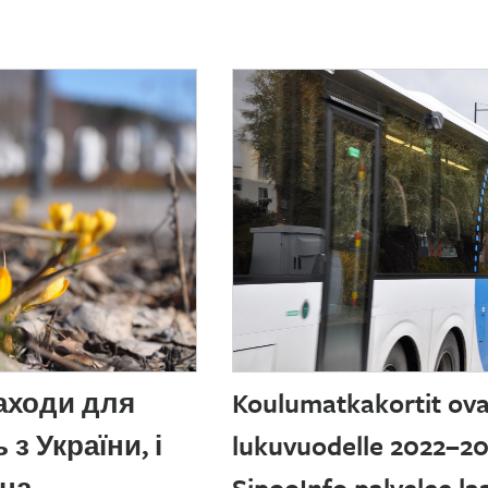
заходи для
Koulumatkakortit ovat
з України, і
lukuvuodelle 2022–202
 на
SipooInfo palvelee la