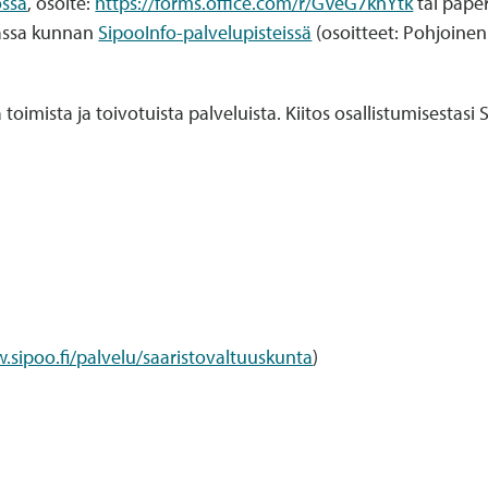
ossa
, osoite:
https://forms.office.com/r/GVeG7knYtk
tai paper
assa kunnan
SipooInfo-palvelupisteissä
(osoitteet: Pohjoinen 
toimista ja toivotuista palveluista. Kiitos osallistumisestasi
.sipoo.fi/palvelu/saaristovaltuuskunta
)