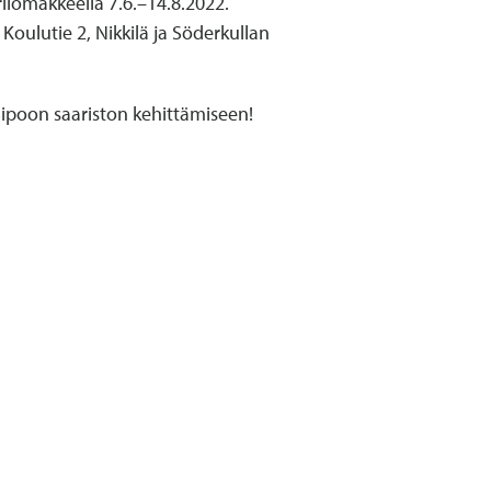
ilomakkeella 7.6.–14.8.2022.
Koulutie 2, Nikkilä ja Söderkullan
 Sipoon saariston kehittämiseen!