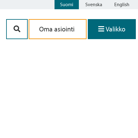
Suomi
Svenska
English
Siirry sisältöön
Oma asiointi
Valikko