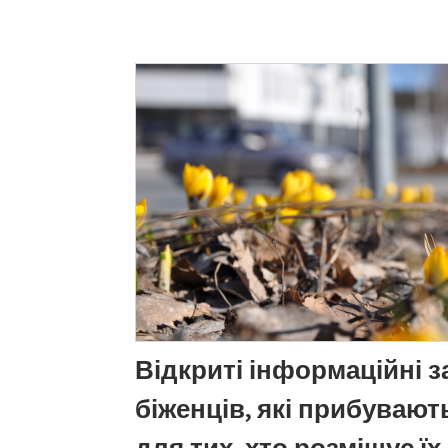
Відкриті інформаційні 
біженців, які прибувають 
для тих, хто розміщує їх