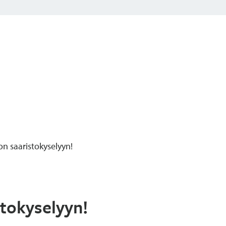
on saaristokyselyyn!
stokyselyyn!