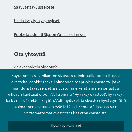
Saavutettavuusseloste
Usein kysytyt kysymykset
Puolesta-asiointi Sipoon Oma asioinnissa
Ota yhteyttä
Asiakaspalvelu SipooInfo
Käytämme sivustollamme sivuston toiminnallisuuteen liittyviä
Anna palautetta nimettömästi
evästeitä (cookies) sekä kolmannen osapuolen evästeitä, jotka
mahdollistavat sen, että sivustomme kehittäminen perustuu
oikeaan käyttäjätietoon. Valitsemalla "Hyväksy evästeet", hyväksyt
Kysy tai asioi
kaikkien evästeiden käytön. Voit myös selata sivustoa hyväksymättä
kolmannen osapuolen evästeitä valitsemalla "Hyväksy vain
Yhteystiedot
välttämättömät evästeet".
Lisätietoa evästeistä
.
Hyväksy evästeet