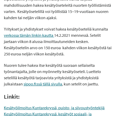
mahdollisuuden hakea kesätyöseteleitä nuorten työllistämistä
varten. Kesätyösetelillä voi työllistää 15–19-vuotiaan nuoren
kahden tai neljän viikon ajaksi.
Yritykset ja yhdistykset voivat hakea kesätyöseteliä kunnalta
verkossa tämän linkin kautta
14.2.2021 mennessä. Setelit
jaetaan viikon 8 alussa ilmoittautuneiden kesken.
Kesätyösetelin arvo on 150 euroa kahden viikon kesätyöstä tai
250 euroa neljän viikon kesätyöstä.
Nuoren tulee hakea itse kesätyötä suoraan sellaiselta
työnantajalta, jolle on myönnetty kesätyöseteli. Luettelo
setelillä kesätyötä tarjoavista yrityksistä ja yhdistyksistä
julkaistaan
sipoo.fi:ssä tällä sivulla
, kun setelit on jaettu.
Linkit:
Kesätyöilmoitus Kuntarekryssä, puisto- ja siivoustyöntekijä
Kesätyöilmoitus Kuntarekryssä, kesätyöt sosiaali- ja