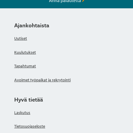
Anna palautetta
Ajankohtaista
Uutiset
Kuulutukset
Tapahtumat
Avoimet työpaikat ja rekrytointi
Hyvä tietää
Laskutus
Tietosuojaseloste