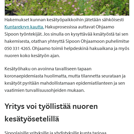
Hakemukset kunnan kesätyöpaikkoihin jätetään sähköisesti
Kuntarekryn kautta.
Hakuprosessissa auttavat Ohjaamo
Sipoon työntekijät. Jos sinulla on kysyttävää kesätyöstä tai sen
hakemisesta, otathan yhteyttä Sipoon Ohjaamoon puhelimitse
050 331 4265. Ohjaamo toimii helpdeskinä hakuaikana ja myös
nuoren koko kesätyön ajan.
Kesätyöhaku on avoinna tavalliseen tapaan
koronaepidemiasta huolimatta, mutta tilannetta seurataan ja
kesätyöt pyritään mahdollistamaan epidemiatilanteen ja sen
vaatimien turvallisuusohjeiden mukaan.
Yritys voi työllistää nuoren
kesätyösetelillä
Sipoolaisille yrityksille ja yhdistyksille kunta tarjoaa