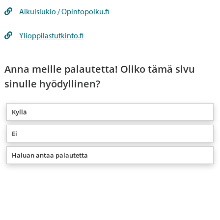
opetus- ja kulttuuriministeriön myöntämää
Aikuislukio / Opintopolku.fi
lukiokoulutuksen järjestämislupaa. Opetusta
järjestävät kunnat, kuntayhtymät ja eräät muut
Ylioppilastutkinto.fi
toimijat, kuten kansanopistot.
Lukiolaki
Anna meille palautetta! Oliko tämä sivu
https://www.finlex.fi/fi/laki/ajantasa/2018/20180714
sinulle hyödyllinen?
Kyllä
Ei
Haluan antaa palautetta