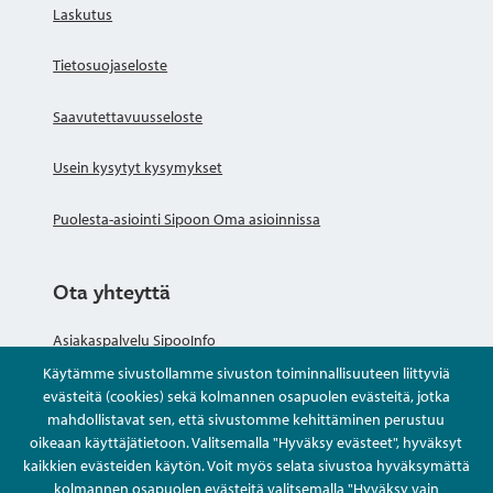
Laskutus
Tietosuojaseloste
Saavutettavuusseloste
Usein kysytyt kysymykset
Puolesta-asiointi Sipoon Oma asioinnissa
Ota yhteyttä
Asiakaspalvelu SipooInfo
Käytämme sivustollamme sivuston toiminnallisuuteen liittyviä
Anna palautetta nimettömästi
evästeitä (cookies) sekä kolmannen osapuolen evästeitä, jotka
mahdollistavat sen, että sivustomme kehittäminen perustuu
oikeaan käyttäjätietoon. Valitsemalla "Hyväksy evästeet", hyväksyt
Kysy tai asioi
kaikkien evästeiden käytön. Voit myös selata sivustoa hyväksymättä
kolmannen osapuolen evästeitä valitsemalla "Hyväksy vain