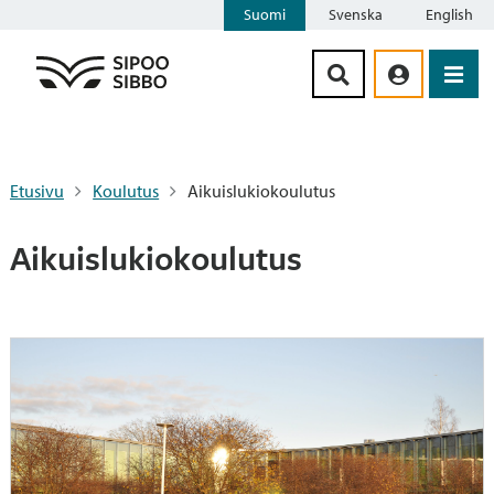
Suomi
Svenska
English
Siirry sisältöön
Etusivu
Koulutus
Aikuislukiokoulutus
Aikuislukiokoulutus