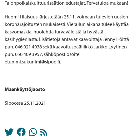
Talonpoikaiskulttuurisäätiön edustajat. Tervetuloa mukaan!
Huom! Tilaisuus järjestetään 25.11. voimaan tulevien uusien
koronarajoitusten mukaisesti. Vierailun aikana tulee käyttää
kasvomaskia, huolehtia turvaväleistä ja hyvästä
käsihygieniasta. Lisätietoja antavat kaavoittaja Jenny Hölttä
puh. 046 921 4938 sekä kaavoituspäällikkö Jarkko Lyytinen
puh. 050 409 3957, sähköpostiosoite:
etunimi.sukunimi@sipoo.fi.
Maankäyttöjaosto
Sipoossa 25.11.2021