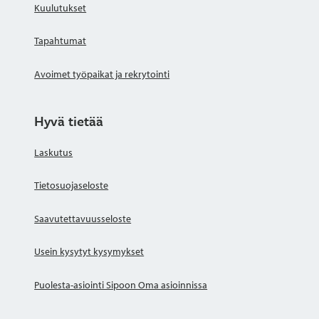
Kuulutukset
Tapahtumat
Avoimet työpaikat ja rekrytointi
Hyvä tietää
Laskutus
Tietosuojaseloste
Saavutettavuusseloste
Usein kysytyt kysymykset
Puolesta-asiointi Sipoon Oma asioinnissa