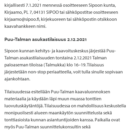
kirjallisesti 7.1.2021 mennessä osoitteeseen Sipoon kunta,
Kirjaamo, PL 7, 04131 SIPOO tai sähköpostitse osoitteeseen
kirjaamo@sipoo.fi, kirjekuoreen tai sähköpostin otsikkoon
kaavahankkeen nimi.
Puu-Talman asukastilaisuus 2.12.2021
Sipoon kunnan kehitys- ja kaavoituskeskus järjestää Puu-
Talman asukastilaisuuden torstaina 2.12.2021 Talman
paloaseman tiloissa (Talmukka) klo 16–19. Tilaisuus
järjestetään non-stop periaatteella, voit tulla sinulle sopivaan
ajankohtaan.
Tilaisuudessa esitellään Puu-Talman kaavaluonnoksen
materiaalia ja käydään läpi muun muassa tonttien
luovutuskäytäntöjä. Tilaisuudessa on mahdollisuus keskustella
monipuolisesti alueen maankäytön suunnittelusta sekä
tonttiasioista kunnan asiantuntijoiden kanssa. Paikalla ovat
myös Puu-Talman suunnittelukonsultin sekä