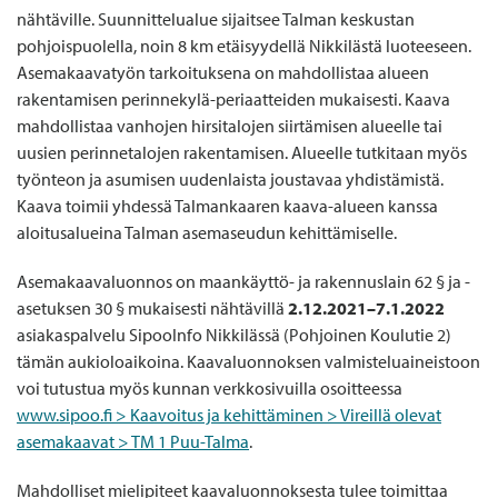
nähtäville. Suunnittelualue sijaitsee Talman keskustan
pohjoispuolella, noin 8 km etäisyydellä Nikkilästä luoteeseen.
Asemakaavatyön tarkoituksena on mahdollistaa alueen
rakentamisen perinnekylä-periaatteiden mukaisesti. Kaava
mahdollistaa vanhojen hirsitalojen siirtämisen alueelle tai
uusien perinnetalojen rakentamisen. Alueelle tutkitaan myös
työnteon ja asumisen uudenlaista joustavaa yhdistämistä.
Kaava toimii yhdessä Talmankaaren kaava-alueen kanssa
aloitusalueina Talman asemaseudun kehittämiselle.
Asemakaavaluonnos on maankäyttö- ja rakennuslain 62 § ja -
asetuksen 30 § mukaisesti nähtävillä
2.12.2021–7.1.2022
asiakaspalvelu SipooInfo Nikkilässä (Pohjoinen Koulutie 2)
tämän aukioloaikoina. Kaavaluonnoksen valmisteluaineistoon
voi tutustua myös kunnan verkkosivuilla osoitteessa
www.sipoo.fi > Kaavoitus ja kehittäminen > Vireillä olevat
asemakaavat > TM 1 Puu-Talma
.
Mahdolliset mielipiteet kaavaluonnoksesta tulee toimittaa