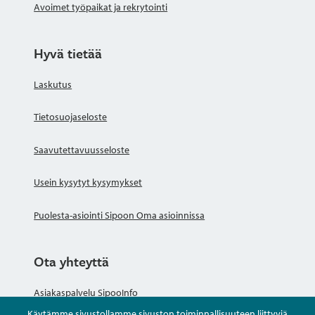
Avoimet työpaikat ja rekrytointi
Hyvä tietää
Laskutus
Tietosuojaseloste
Saavutettavuusseloste
Usein kysytyt kysymykset
Puolesta-asiointi Sipoon Oma asioinnissa
Ota yhteyttä
Asiakaspalvelu SipooInfo
Käytämme sivustollamme sivuston toiminnallisuuteen liittyviä