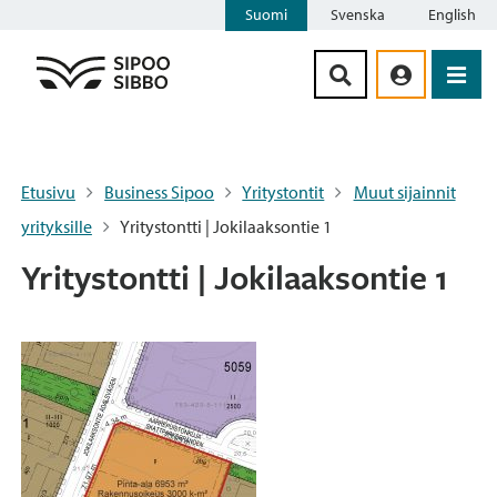
Suomi
Svenska
English
Siirry sisältöön
Etusivu
Business Sipoo
Yritystontit
Muut sijainnit
yrityksille
Yritystontti | Jokilaaksontie 1
Yritystontti | Jokilaaksontie 1