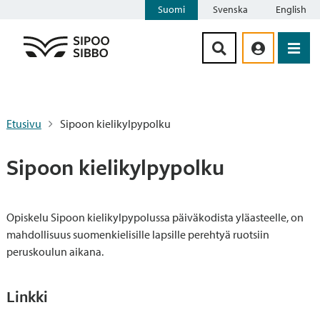
Suomi
Svenska
English
Siirry sisältöön
Etusivu
Sipoon kielikylpypolku
Sipoon kielikylpypolku
Opiskelu Sipoon kielikylpypolussa päiväkodista yläasteelle, on
mahdollisuus suomenkielisille lapsille perehtyä ruotsiin
peruskoulun aikana.
Linkki