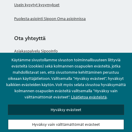
Usein kysytyt kysymykset
Puolesta-asiointi Sipoon Oma asioinnissa
Ota yhteyttä
Asiakaspalvelu SipooInfo
Käytämme sivustollamme sivuston toiminnallisuuteen liittyviä
Anna palautetta nimettömästi
evästeitä (cookies) sekä kolmannen osapuolen evästeitä, jotka
mahdollistavat sen, että sivustomme kehittäminen perustuu
oikeaan käyttäjätietoon. Valitsemalla "Hyväksy evästeet", hyväksyt
Kysy tai asioi
kaikkien evästeiden käytön. Voit myös selata sivustoa hyväksymättä
kolmannen osapuolen evästeitä valitsemalla "Hyväksy vain
Yhteystiedot
välttämättömät evästeet".
Lisätietoa evästeistä
.
Hyväksy evästeet
Hyväksy vain välttämättömät evästeet