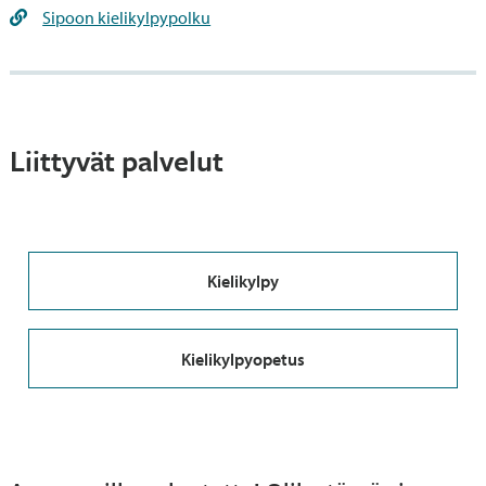
Sipoon kielikylpypolku
Liittyvät palvelut
Kielikylpy
Kielikylpyopetus