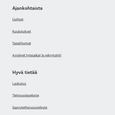
Ajankohtaista
Uutiset
Kuulutukset
Tapahtumat
Avoimet työpaikat ja rekrytointi
Hyvä tietää
Laskutus
Tietosuojaseloste
Saavutettavuusseloste