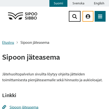
Suomi
Svenska
English
Siirry sisältöön
Etusivu
Sipoon jäteasema
Sipoon jäteasema
Jätehuoltopalvelun sivuilta löytyy ohjeita jätteiden
toimittamisesta pienjäteasemalle sekä hinnasto ja aukioloajat.
Linkki
Sipoon jäteasema