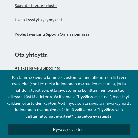
Saavutettavuusseloste
Usein kysytyt kysymykset
Puolesta-asiointi Sipoon Oma asioinnissa
Ota yhteyttä
Asiakaspalvelu SipooInfo
Käytämme sivustollamme sivuston toiminnallisuuteen liittyviä
Anna palautetta nimettömästi
evästeitä (cookies) sekä kolmannen osapuolen evästeitä, jotka
mahdollistavat sen, että sivustomme kehittäminen perustuu
oikeaan käyttäjätietoon. Valitsemalla "Hyväksy evästeet", hyväksyt
Kysy tai asioi
kaikkien evästeiden käytön. Voit myös selata sivustoa hyväksymättä
kolmannen osapuolen evästeitä valitsemalla "Hyväksy vain
Yhteystiedot
välttämättömät evästeet".
Lisätietoa evästeistä
.
Hyväksy evästeet