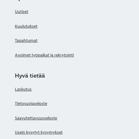
Uutiset
Kuulutukset
Tapahtumat
Avoimet työpaikat ja rekrytointi
Hyvä tietää
Laskutus
Tietosuojaseloste
Saavutettavuusseloste
Usein kysytyt kysymykset