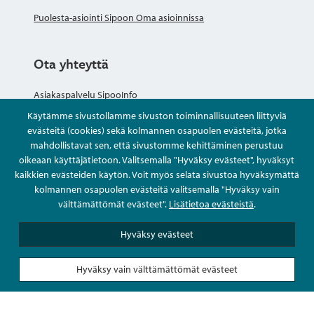
Puolesta-asiointi Sipoon Oma asioinnissa
Ota yhteyttä
Asiakaspalvelu SipooInfo
Käytämme sivustollamme sivuston toiminnallisuuteen liittyviä
Anna palautetta nimettömästi
evästeitä (cookies) sekä kolmannen osapuolen evästeitä, jotka
mahdollistavat sen, että sivustomme kehittäminen perustuu
oikeaan käyttäjätietoon. Valitsemalla "Hyväksy evästeet", hyväksyt
Kysy tai asioi
kaikkien evästeiden käytön. Voit myös selata sivustoa hyväksymättä
kolmannen osapuolen evästeitä valitsemalla "Hyväksy vain
Yhteystiedot
välttämättömät evästeet".
Lisätietoa evästeistä
.
Hyväksy evästeet
Hyväksy vain välttämättömät evästeet