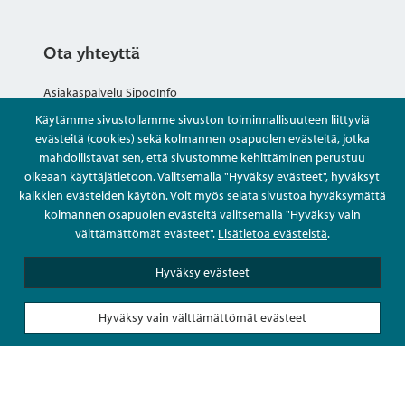
Ota yhteyttä
Asiakaspalvelu SipooInfo
Käytämme sivustollamme sivuston toiminnallisuuteen liittyviä
Anna palautetta nimettömästi
evästeitä (cookies) sekä kolmannen osapuolen evästeitä, jotka
mahdollistavat sen, että sivustomme kehittäminen perustuu
oikeaan käyttäjätietoon. Valitsemalla "Hyväksy evästeet", hyväksyt
Kysy tai asioi
kaikkien evästeiden käytön. Voit myös selata sivustoa hyväksymättä
kolmannen osapuolen evästeitä valitsemalla "Hyväksy vain
Yhteystiedot
välttämättömät evästeet".
Lisätietoa evästeistä
.
Hyväksy evästeet
Hyväksy vain välttämättömät evästeet