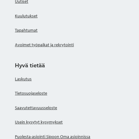
Uutiset
Kuulutukset
Tapahtumat
Avoimet työpaikat ja rekrytointi
Hyvä tietää
Laskutus
Tietosuojaseloste
Saavutettavuusseloste
Usein kysytyt kysymykset
Puolesta-asiointi Sipoon Oma asioinnissa