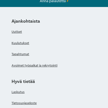
Anna palautetta
Ajankohtaista
Uutiset
Kuulutukset
Tapahtumat
Avoimet työpaikat ja rekrytointi
Hyvä tietää
Laskutus
Tietosuojaseloste