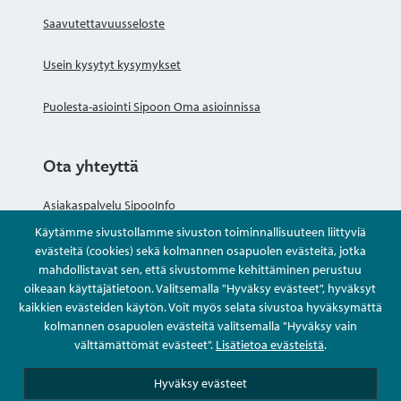
Saavutettavuusseloste
Usein kysytyt kysymykset
Puolesta-asiointi Sipoon Oma asioinnissa
Ota yhteyttä
Asiakaspalvelu SipooInfo
Käytämme sivustollamme sivuston toiminnallisuuteen liittyviä
Anna palautetta nimettömästi
evästeitä (cookies) sekä kolmannen osapuolen evästeitä, jotka
mahdollistavat sen, että sivustomme kehittäminen perustuu
oikeaan käyttäjätietoon. Valitsemalla "Hyväksy evästeet", hyväksyt
Kysy tai asioi
kaikkien evästeiden käytön. Voit myös selata sivustoa hyväksymättä
kolmannen osapuolen evästeitä valitsemalla "Hyväksy vain
Yhteystiedot
välttämättömät evästeet".
Lisätietoa evästeistä
.
Hyväksy evästeet