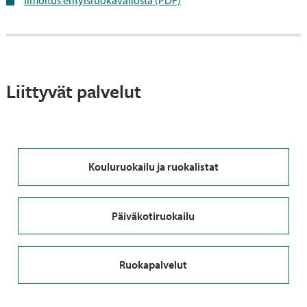
Ilmoitus erityisruokavaliosta (PDF)
Liittyvät palvelut
Kouluruokailu ja ruokalistat
Päiväkotiruokailu
Ruokapalvelut