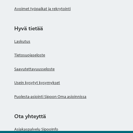
Avoimet työpaikat ja rekrytointi
Hyvä tietää
Laskutus
Tietosuojaseloste
Saavutettavuusseloste
Usein kysytyt kysymykset
Puolesta-asiointi Sipoon Oma asioinnissa
Ota yhteyttä
Asiakaspalvelu SipooInfo