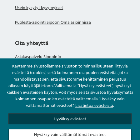
Usein kysytyt kysymykset
Puolesta-asiointi Sipoon Oma asioinnissa
Ota yhteyttä
Asiakaspalvelu SipooInfo
Käytämme sivustollamme sivuston toiminnallisuuteen liittyviä
Anna palautetta nimettömästi
evästeitä (cookies) sekä kolmannen osapuolen evästeitä, jotka
mahdollistavat sen, että sivustomme kehittäminen perustuu
oikeaan käyttäjätietoon. Valitsemalla "Hyväksy evästeet", hyväksyt
Kysy tai asioi
kaikkien evästeiden käytön. Voit myös selata sivustoa hyväksymättä
kolmannen osapuolen evästeitä valitsemalla "Hyväksy vain
Yhteystiedot
välttämättömät evästeet".
Lisätietoa evästeistä
.
Hyväksy evästeet
Hyväksy vain välttämättömät evästeet