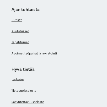
Ajankohtaista
Uutiset
Kuulutukset
Tapahtumat
Avoimet työpaikat ja rekrytointi
Hyvä tietää
Laskutus
Tietosuojaseloste
Saavutettavuusseloste