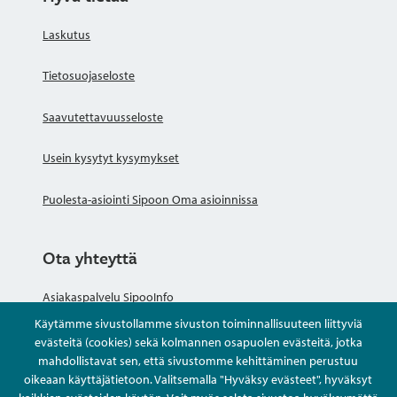
Laskutus
Tietosuojaseloste
Saavutettavuusseloste
Usein kysytyt kysymykset
Puolesta-asiointi Sipoon Oma asioinnissa
Ota yhteyttä
Asiakaspalvelu SipooInfo
Käytämme sivustollamme sivuston toiminnallisuuteen liittyviä
Anna palautetta nimettömästi
evästeitä (cookies) sekä kolmannen osapuolen evästeitä, jotka
mahdollistavat sen, että sivustomme kehittäminen perustuu
oikeaan käyttäjätietoon. Valitsemalla "Hyväksy evästeet", hyväksyt
Kysy tai asioi