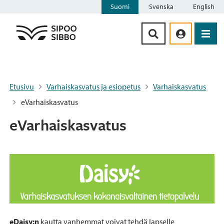
Suomi
Svenska
English
Siirry sisältöön
Etusivu
Varhaiskasvatus ja esiopetus
Varhaiskasvatus
eVarhaiskasvatus
eVarhaiskasvatus
eDaisy:n
kautta vanhemmat voivat tehdä lapselle