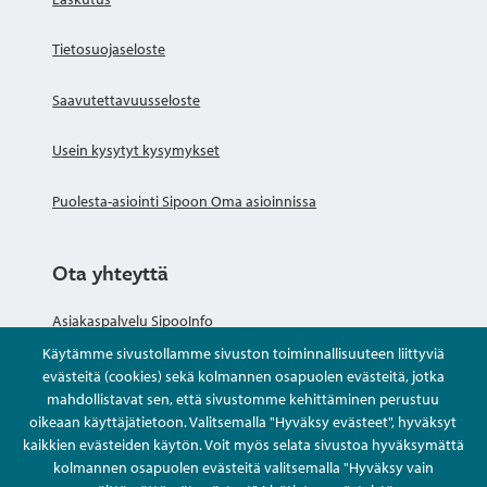
Tietosuojaseloste
Saavutettavuusseloste
Usein kysytyt kysymykset
Puolesta-asiointi Sipoon Oma asioinnissa
Ota yhteyttä
Asiakaspalvelu SipooInfo
Käytämme sivustollamme sivuston toiminnallisuuteen liittyviä
Anna palautetta nimettömästi
evästeitä (cookies) sekä kolmannen osapuolen evästeitä, jotka
mahdollistavat sen, että sivustomme kehittäminen perustuu
oikeaan käyttäjätietoon. Valitsemalla "Hyväksy evästeet", hyväksyt
Kysy tai asioi
kaikkien evästeiden käytön. Voit myös selata sivustoa hyväksymättä
kolmannen osapuolen evästeitä valitsemalla "Hyväksy vain
Yhteystiedot