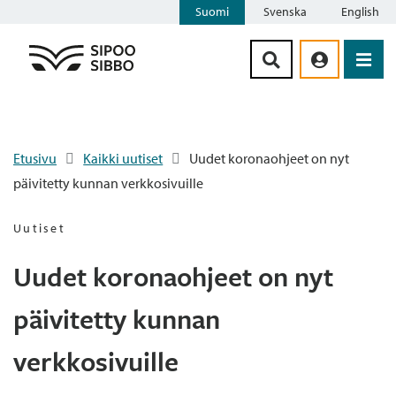
Suomi
Svenska
English
Siirry sisältöön
Etusivu
Kaikki uutiset
Uudet koronaohjeet on nyt
päivitetty kunnan verkkosivuille
Uutiset
Uudet koronaohjeet on nyt
päivitetty kunnan
verkkosivuille