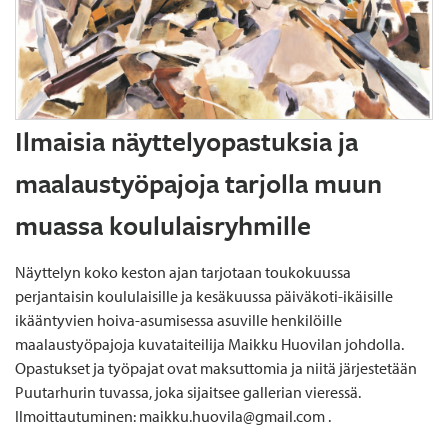
Ilmaisia näyttelyopastuksia ja
maalaustyöpajoja tarjolla muun
muassa koululaisryhmille
Näyttelyn koko keston ajan tarjotaan toukokuussa
perjantaisin koululaisille ja kesäkuussa päiväkoti-ikäisille
ikääntyvien hoiva-asumisessa asuville henkilöille
maalaustyöpajoja kuvataiteilija Maikku Huovilan johdolla.
Opastukset ja työpajat ovat maksuttomia ja niitä järjestetään
Puutarhurin tuvassa, joka sijaitsee gallerian vieressä.
Ilmoittautuminen: maikku.huovila@gmail.com .