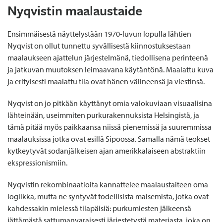
Nyqvistin maalaustaide
Ensimmäisestä näyttelystään 1970-luvun lopulla lähtien
Nyqvist on ollut tunnettu syvällisestä kiinnostuksestaan
maalaukseen ajattelun järjestelmänä, tiedollisena perinteenä
ja jatkuvan muutoksen leimaavana käytäntönä. Maalattu kuva
ja erityisesti maalattu tila ovat hänen välineensä ja viestinsä.
Nyqvist on jo pitkään käyttänyt omia valokuviaan visuaalisina
lähteinään, useimmiten purkurakennuksista Helsingistä, ja
tämä pitää myös paikkaansa niissä pienemissä ja suuremmissa
maalauksissa jotka ovat esillä Sipoossa. Samalla nämä teokset
kytkeytyvät sodanjälkeisen ajan amerikkalaiseen abstraktiin
ekspressionismiin.
Nyqvistin rekombinaatioita kannattelee maalaustaiteen oma
logiikka, mutta ne syntyvät todellisista maisemista, jotka ovat
kahdessakin mielessä tilapäisiä: purkumiesten jälkeensä
jättämästä sattumanvaraisesti järjestetystä materiasta, joka on