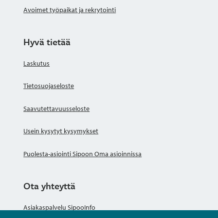
Avoimet työpaikat ja rekrytointi
Hyvä tietää
Laskutus
Tietosuojaseloste
Saavutettavuusseloste
Usein kysytyt kysymykset
Puolesta-asiointi Sipoon Oma asioinnissa
Ota yhteyttä
Asiakaspalvelu SipooInfo