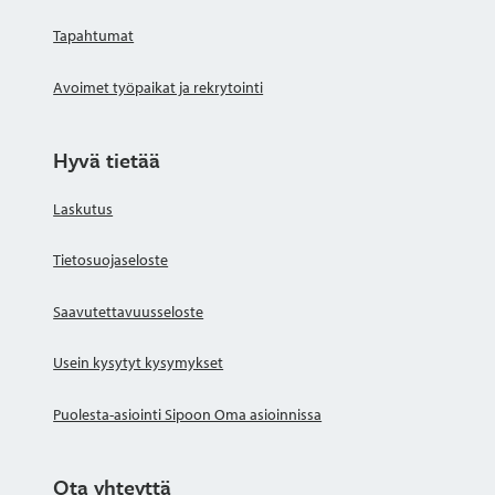
Tapahtumat
Avoimet työpaikat ja rekrytointi
Hyvä tietää
Laskutus
Tietosuojaseloste
Saavutettavuusseloste
Usein kysytyt kysymykset
Puolesta-asiointi Sipoon Oma asioinnissa
Ota yhteyttä