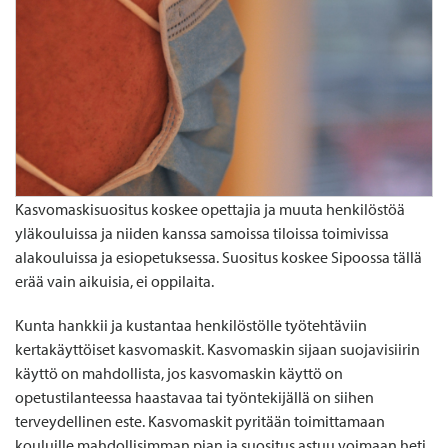
Kasvomaskisuositus koskee opettajia ja muuta henkilöstöä
yläkouluissa ja niiden kanssa samoissa tiloissa toimivissa
alakouluissa ja esiopetuksessa. Suositus koskee Sipoossa tällä
erää vain aikuisia, ei oppilaita.
Kunta hankkii ja kustantaa henkilöstölle työtehtäviin
kertakäyttöiset kasvomaskit. Kasvomaskin sijaan suojavisiirin
käyttö on mahdollista, jos kasvomaskin käyttö on
opetustilanteessa haastavaa tai työntekijällä on siihen
terveydellinen este. Kasvomaskit pyritään toimittamaan
kouluille mahdollisimman pian ja suositus astuu voimaan heti,