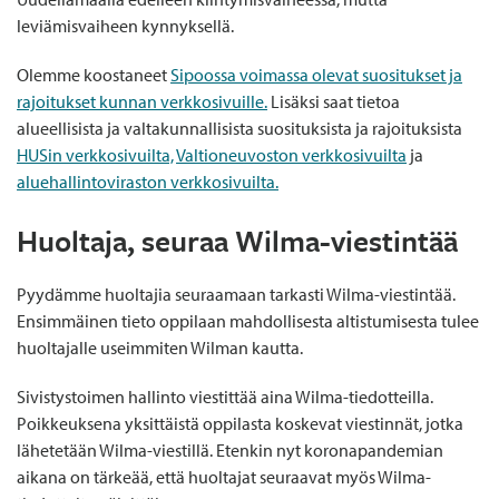
leviämisvaiheen kynnyksellä.
Olemme koostaneet
Sipoossa voimassa olevat suositukset ja
rajoitukset kunnan verkkosivuille.
Lisäksi saat tietoa
alueellisista ja valtakunnallisista suosituksista ja rajoituksista
HUSin verkkosivuilta,
Valtioneuvoston verkkosivuilta
ja
aluehallintoviraston verkkosivuilta.
Huoltaja, seuraa Wilma-viestintää
Pyydämme huoltajia seuraamaan tarkasti Wilma-viestintää.
Ensimmäinen tieto oppilaan mahdollisesta altistumisesta tulee
huoltajalle useimmiten Wilman kautta.
Sivistystoimen hallinto viestittää aina Wilma-tiedotteilla.
Poikkeuksena yksittäistä oppilasta koskevat viestinnät, jotka
lähetetään Wilma-viestillä. Etenkin nyt koronapandemian
aikana on tärkeää, että huoltajat seuraavat myös Wilma-