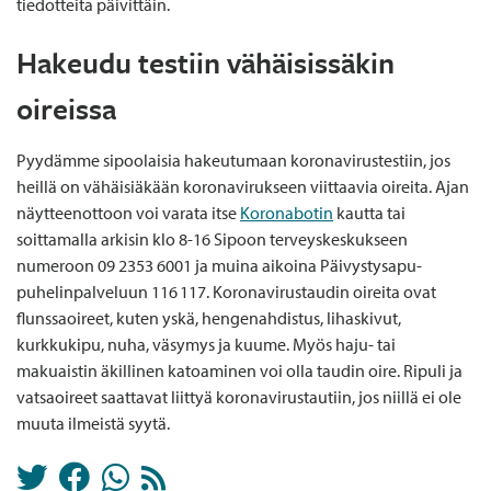
tiedotteita päivittäin.
Hakeudu testiin vähäisissäkin
oireissa
Pyydämme sipoolaisia hakeutumaan koronavirustestiin, jos
heillä on vähäisiäkään koronavirukseen viittaavia oireita. Ajan
näytteenottoon voi varata itse
Koronabotin
kautta tai
soittamalla arkisin klo 8-16 Sipoon terveyskeskukseen
numeroon 09 2353 6001 ja muina aikoina Päivystysapu-
puhelinpalveluun 116 117. Koronavirustaudin oireita ovat
flunssaoireet, kuten yskä, hengenahdistus, lihaskivut,
kurkkukipu, nuha, väsymys ja kuume. Myös haju- tai
makuaistin äkillinen katoaminen voi olla taudin oire. Ripuli ja
vatsaoireet saattavat liittyä koronavirustautiin, jos niillä ei ole
muuta ilmeistä syytä.