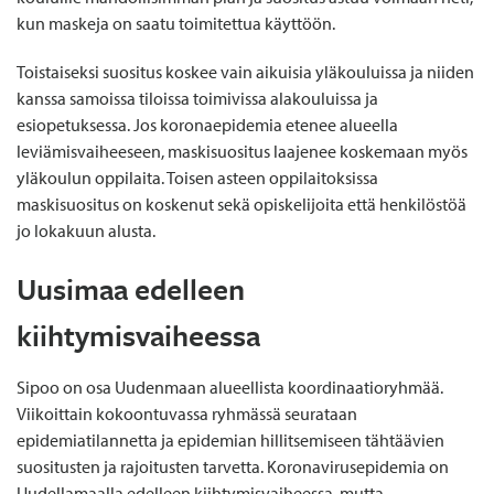
kun maskeja on saatu toimitettua käyttöön.
Toistaiseksi suositus koskee vain aikuisia yläkouluissa ja niiden
kanssa samoissa tiloissa toimivissa alakouluissa ja
esiopetuksessa. Jos koronaepidemia etenee alueella
leviämisvaiheeseen, maskisuositus laajenee koskemaan myös
yläkoulun oppilaita. Toisen asteen oppilaitoksissa
maskisuositus on koskenut sekä opiskelijoita että henkilöstöä
jo lokakuun alusta.
Uusimaa edelleen
kiihtymisvaiheessa
Sipoo on osa Uudenmaan alueellista koordinaatioryhmää.
Viikoittain kokoontuvassa ryhmässä seurataan
epidemiatilannetta ja epidemian hillitsemiseen tähtäävien
suositusten ja rajoitusten tarvetta. Koronavirusepidemia on
Uudellamaalla edelleen kiihtymisvaiheessa, mutta