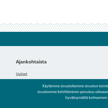
Ajankohtaista
Uutiset
Käytämme sivustollamme sivuston toiminna
Kuulutukset
sivustomme kehittäminen perustuu oikeaan kä
hyväksymättä kolmannen os
Tapahtumat