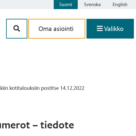
Suomi
Svenska
English
Siirry sisältöön
Oma asiointi
Valikko
in kotitalouksiin postitse 14.12.2022
umerot – tiedote