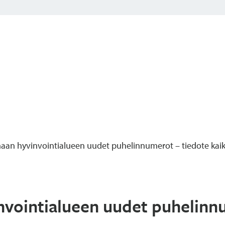
an hyvinvointialueen uudet puhelinnumerot – tiedote kaikki
vointialueen uudet puhelinn