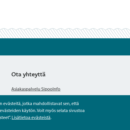
Ota yhteyttä
Asiakaspalvelu SipooInfo
evästeitä, jotka mahdollistavat sen, että
Anna palautetta nimettömästi
evästeiden käytön. Voit myös selata sivustoa
teet".
Lisätietoa evästeistä
.
Kysy tai asioi