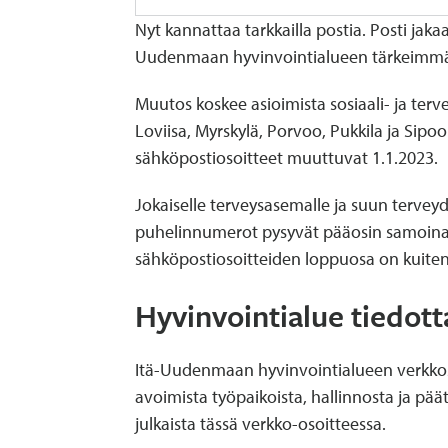
Nyt kannattaa tarkkailla postia. Posti jak
Uudenmaan hyvinvointialueen tärkeimmät 
Muutos koskee asioimista sosiaali- ja ter
Loviisa, Myrskylä, Porvoo, Pukkila ja Sip
sähköpostiosoitteet muuttuvat 1.1.2023.
Jokaiselle terveysasemalle ja suun terve
puhelinnumerot pysyvät pääosin samoina.
sähköpostiosoitteiden loppuosa on kuiten
Hyvinvointialue tiedot
Itä-Uudenmaan hyvinvointialueen verkkos
avoimista työpaikoista, hallinnosta ja pä
julkaista tässä verkko-osoitteessa.