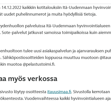
aa 14.12.2022 kaikkiin kotitalouksiin Itä-Uudenmaan hyvinvoint
uudet puhelinnumerot ja muita hyödyllisiä tietoja.
veydenhuollon palveluissa Itä-Uudenmaan hyvinvointialueen k
oo. Sote-palvelut jatkuvat samoissa toimipaikoissa kuin aiem
ydenhuoltoon tulee uusi asiakaspalvelun ja ajanvarauksen p
 Sähköpostiosoitteiden loppuosa muuttuu muotoon @itauus
kin muotoa @pelastustoimi.fi.
taa myös verkossa
ivusto löytyy osoitteesta
itauusimaa.fi
. Sivustolla kerrotaa
ätöksenteosta. Vuodenvaihteessa kaikki hyvinvointialueen ajan