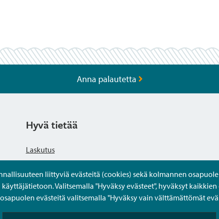
Anna palautetta
Hyvä tietää
Laskutus
llisuuteen liittyviä evästeitä (cookies) sekä kolmannen osapuolen 
Tietosuojaseloste
yttäjätietoon. Valitsemalla "Hyväksy evästeet", hyväksyt kaikkien 
apuolen evästeitä valitsemalla "Hyväksy vain välttämättömät eväs
Saavutettavuusseloste