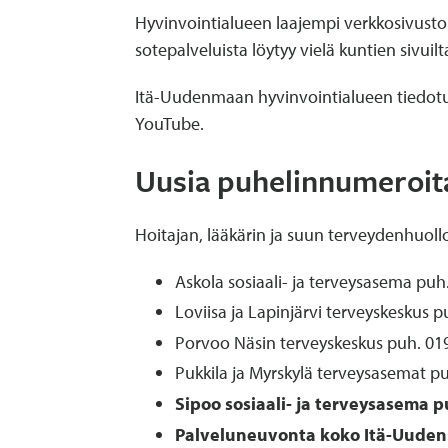
Hyvinvointialueen laajempi verkkosivusto
sotepalveluista löytyy vielä kuntien sivuil
Itä-Uudenmaan hyvinvointialueen tiedotus
YouTube.
Uusia puhelinnumeroita
Hoitajan, lääkärin ja suun terveydenhuol
Askola sosiaali- ja terveysasema pu
Loviisa ja Lapinjärvi terveyskeskus
Porvoo Näsin terveyskeskus puh. 01
Pukkila ja Myrskylä terveysasemat p
Sipoo sosiaali- ja terveysasema 
Palveluneuvonta koko Itä-Uuden