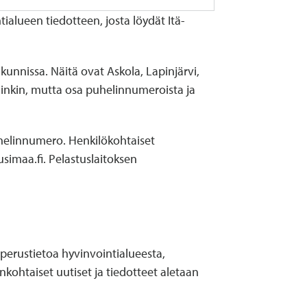
ialueen tiedotteen, josta löydät Itä-
unnissa. Näitä ovat Askola, Lapinjärvi,
minkin, mutta osa puhelinnumeroista ja
uhelinnumero. Henkilökohtaiset
imaa.fi. Pelastuslaitoksen
n perustietoa hyvinvointialueesta,
kohtaiset uutiset ja tiedotteet aletaan