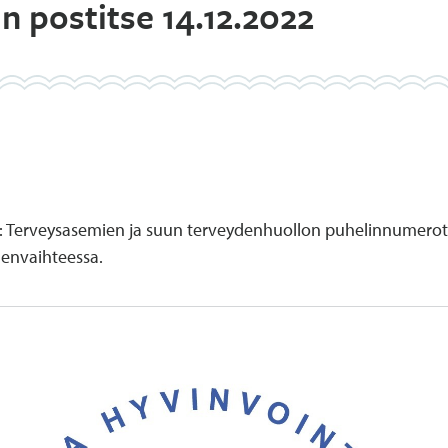
in postitse 14.12.2022
a: Terveysasemien ja suun terveydenhuollon puhelinnumer
denvaihteessa.