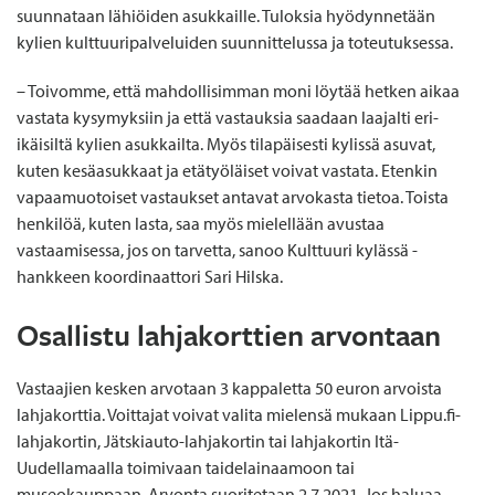
suunnataan lähiöiden asukkaille. Tuloksia hyödynnetään
kylien kulttuuripalveluiden suunnittelussa ja toteutuksessa.
– Toivomme, että mahdollisimman moni löytää hetken aikaa
vastata kysymyksiin ja että vastauksia saadaan laajalti eri-
ikäisiltä kylien asukkailta. Myös tilapäisesti kylissä asuvat,
kuten kesäasukkaat ja etätyöläiset voivat vastata. Etenkin
vapaamuotoiset vastaukset antavat arvokasta tietoa. Toista
henkilöä, kuten lasta, saa myös mielellään avustaa
vastaamisessa, jos on tarvetta, sanoo Kulttuuri kylässä -
hankkeen koordinaattori Sari Hilska.
Osallistu lahjakorttien arvontaan
Vastaajien kesken arvotaan 3 kappaletta 50 euron arvoista
lahjakorttia. Voittajat voivat valita mielensä mukaan Lippu.fi-
lahjakortin, Jätskiauto-lahjakortin tai lahjakortin Itä-
Uudellamaalla toimivaan taidelainaamoon tai
museokauppaan. Arvonta suoritetaan 2.7.2021. Jos haluaa