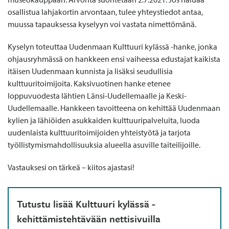
osallistua lahjakortin arvontaan, tulee yhteystiedot antaa,
muussa tapauksessa kyselyyn voi vastata nimettömänä.
Kyselyn toteuttaa Uudenmaan Kulttuuri kylässä -hanke, jonka
ohjausryhmässä on hankkeen ensi vaiheessa edustajat kaikista
itäisen Uudenmaan kunnista ja lisäksi seudullisia
kulttuuritoimijoita. Kaksivuotinen hanke etenee
loppuvuodesta lähtien Länsi-Uudellemaalle ja Keski-
Uudellemaalle. Hankkeen tavoitteena on kehittää Uudenmaan
kylien ja lähiöiden asukkaiden kulttuuripalveluita, luoda
uudenlaista kulttuuritoimijoiden yhteistyötä ja tarjota
työllistymismahdollisuuksia alueella asuville taiteilijoille.
Vastauksesi on tärkeä – kiitos ajastasi!
Tutustu lisää Kulttuuri kylässä -
kehittämistehtävään nettisivuilla