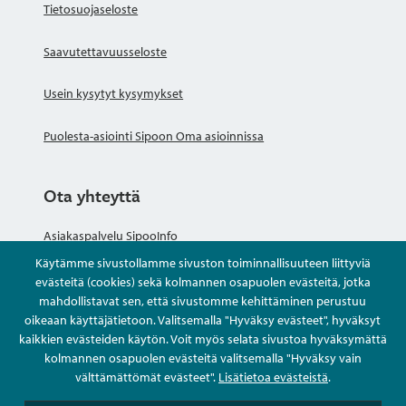
Tietosuojaseloste
Saavutettavuusseloste
Usein kysytyt kysymykset
Puolesta-asiointi Sipoon Oma asioinnissa
Ota yhteyttä
Asiakaspalvelu SipooInfo
Käytämme sivustollamme sivuston toiminnallisuuteen liittyviä
Anna palautetta nimettömästi
evästeitä (cookies) sekä kolmannen osapuolen evästeitä, jotka
mahdollistavat sen, että sivustomme kehittäminen perustuu
oikeaan käyttäjätietoon. Valitsemalla "Hyväksy evästeet", hyväksyt
Kysy tai asioi
kaikkien evästeiden käytön. Voit myös selata sivustoa hyväksymättä
kolmannen osapuolen evästeitä valitsemalla "Hyväksy vain
Yhteystiedot
välttämättömät evästeet".
Lisätietoa evästeistä
.