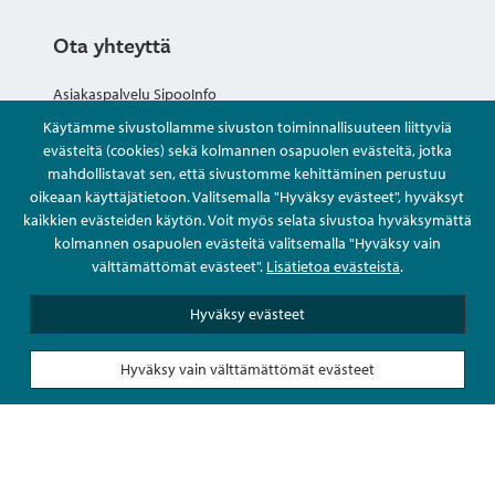
Ota yhteyttä
Asiakaspalvelu SipooInfo
Käytämme sivustollamme sivuston toiminnallisuuteen liittyviä
Anna palautetta nimettömästi
evästeitä (cookies) sekä kolmannen osapuolen evästeitä, jotka
mahdollistavat sen, että sivustomme kehittäminen perustuu
oikeaan käyttäjätietoon. Valitsemalla "Hyväksy evästeet", hyväksyt
Kysy tai asioi
kaikkien evästeiden käytön. Voit myös selata sivustoa hyväksymättä
kolmannen osapuolen evästeitä valitsemalla "Hyväksy vain
Yhteystiedot
välttämättömät evästeet".
Lisätietoa evästeistä
.
Hyväksy evästeet
Hyväksy vain välttämättömät evästeet