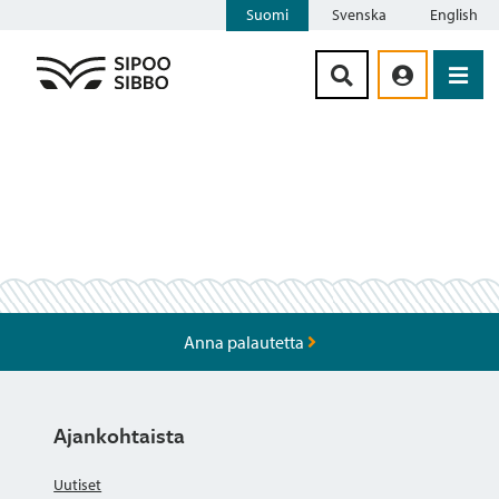
Suomi
Svenska
English
Siirry sisältöön
Anna palautetta
Ajankohtaista
Uutiset