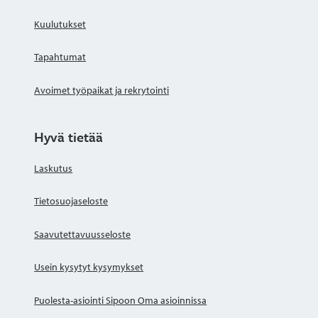
Kuulutukset
Tapahtumat
Avoimet työpaikat ja rekrytointi
Hyvä tietää
Laskutus
Tietosuojaseloste
Saavutettavuusseloste
Usein kysytyt kysymykset
Puolesta-asiointi Sipoon Oma asioinnissa