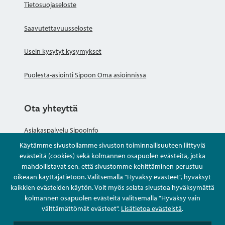
Tietosuojaseloste
Saavutettavuusseloste
Usein kysytyt kysymykset
Puolesta-asiointi Sipoon Oma asioinnissa
Ota yhteyttä
Asiakaspalvelu SipooInfo
Käytämme sivustollamme sivuston toiminnallisuuteen liittyviä
Anna palautetta nimettömästi
evästeitä (cookies) sekä kolmannen osapuolen evästeitä, jotka
mahdollistavat sen, että sivustomme kehittäminen perustuu
oikeaan käyttäjätietoon. Valitsemalla "Hyväksy evästeet", hyväksyt
Kysy tai asioi
kaikkien evästeiden käytön. Voit myös selata sivustoa hyväksymättä
kolmannen osapuolen evästeitä valitsemalla "Hyväksy vain
Yhteystiedot
välttämättömät evästeet".
Lisätietoa evästeistä
.