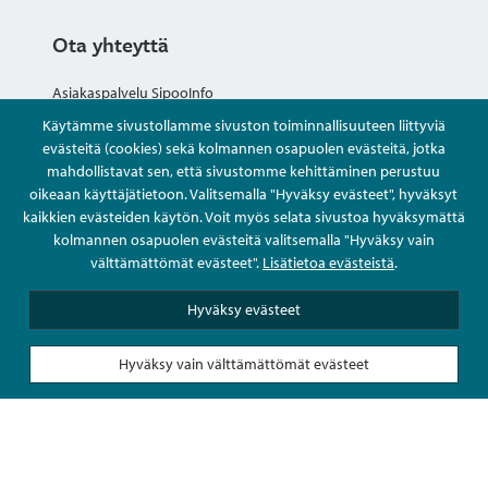
Ota yhteyttä
Asiakaspalvelu SipooInfo
Käytämme sivustollamme sivuston toiminnallisuuteen liittyviä
Anna palautetta nimettömästi
evästeitä (cookies) sekä kolmannen osapuolen evästeitä, jotka
mahdollistavat sen, että sivustomme kehittäminen perustuu
oikeaan käyttäjätietoon. Valitsemalla "Hyväksy evästeet", hyväksyt
Kysy tai asioi
kaikkien evästeiden käytön. Voit myös selata sivustoa hyväksymättä
kolmannen osapuolen evästeitä valitsemalla "Hyväksy vain
Yhteystiedot
välttämättömät evästeet".
Lisätietoa evästeistä
.
Hyväksy evästeet
Hyväksy vain välttämättömät evästeet