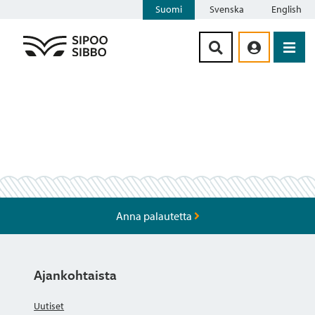
Suomi
Svenska
English
Siirry sisältöön
Anna palautetta
Ajankohtaista
Uutiset