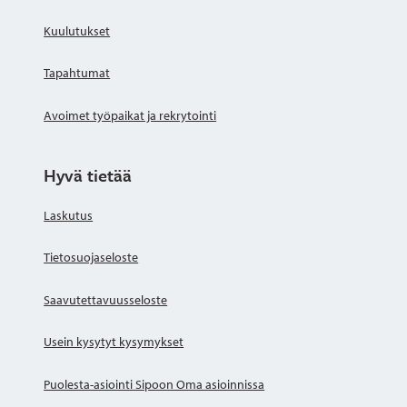
Kuulutukset
Tapahtumat
Avoimet työpaikat ja rekrytointi
Hyvä tietää
Laskutus
Tietosuojaseloste
Saavutettavuusseloste
Usein kysytyt kysymykset
Puolesta-asiointi Sipoon Oma asioinnissa