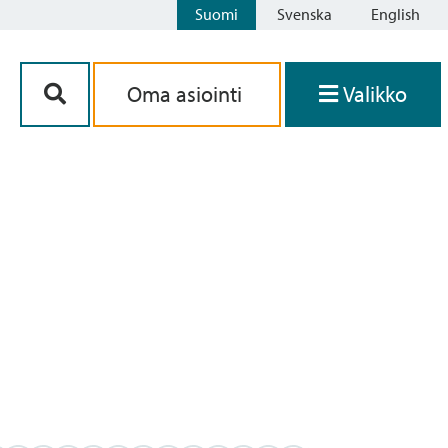
Suomi
Svenska
English
Siirry sisältöön
Oma asiointi
Valikko