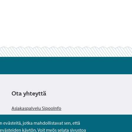
Ota yhteyttä
Asiakaspalvelu SipooInfo
evästeitä, jotka mahdollistavat sen, että
Anna palautetta nimettömästi
evästeiden käytön. Voit myös selata sivustoa