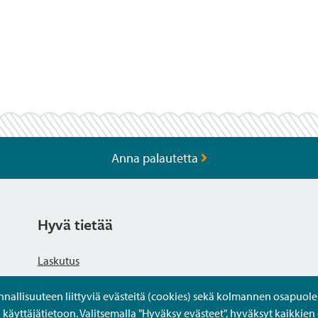
Anna palautetta
Hyvä tietää
Laskutus
llisuuteen liittyviä evästeitä (cookies) sekä kolmannen osapuolen 
Tietosuojaseloste
yttäjätietoon. Valitsemalla "Hyväksy evästeet", hyväksyt kaikkien 