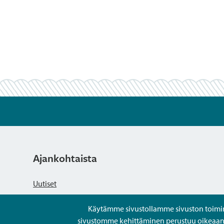
Ajankohtaista
Uutiset
Käytämme sivustollamme sivuston toiminna
Kuulutukset
sivustomme kehittäminen perustuu oikeaan kä